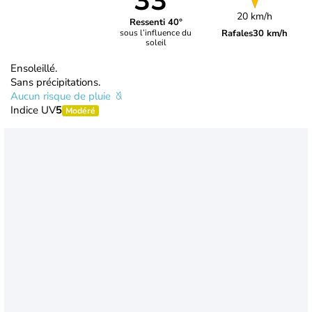
33°
20 km/h
Ressenti 40°
Rafales
30 km/h
sous l’influence du
soleil
Ensoleillé.
Sans précipitations.
Aucun risque de pluie
Indice UV
5
Modéré