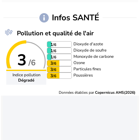
Infos SANTÉ
Pollution et qualité de l'air
Dioxyde d'azote
1
/6
Dioxyde de soufre
1
/6
3
Monoxyde de carbone
1
/6
/6
Ozone
3
/6
Particules fines
3
/6
Indice pollution
Poussières
3
/6
Dégradé
Données établies par
Copernicus AMS(2026)