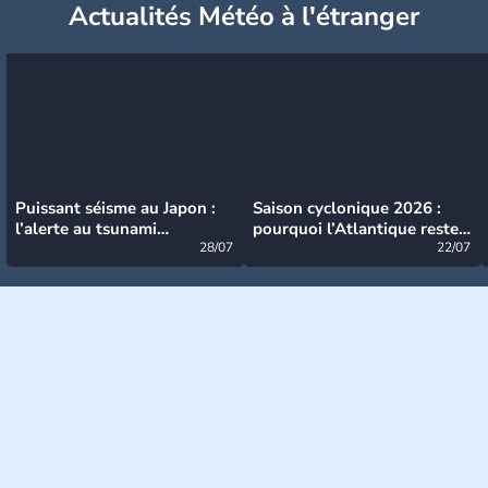
Actualités Météo à l'étranger
Puissant séisme au Japon :
Saison cyclonique 2026 :
l’alerte au tsunami
pourquoi l’Atlantique reste
désormais levée
28/07
très calme à ce stade ?
22/07