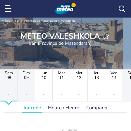
Météo
Iran
Province de Mazandaran
Valeshkola
METEO VALESHKOLA
Iran (Province de Mazandaran)
Sam
Dim
Lun
Mar
Mer
Jeu
Ven
S
08
09
10
11
12
13
14
-
-
-
-
-
-
-
-
-
-
-
-
-
-
Journée
Heure / Heure
Comparer