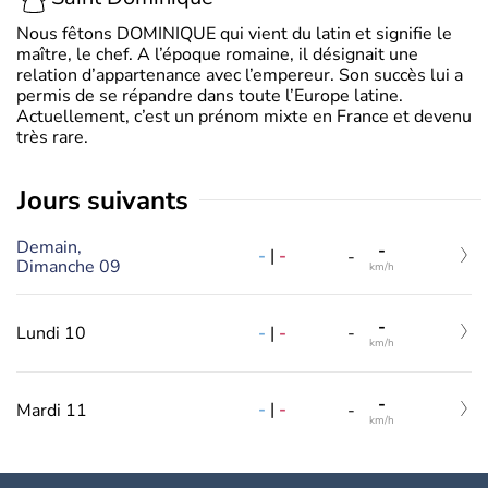
Nous fêtons DOMINIQUE qui vient du latin et signifie le
maître, le chef. A l’époque romaine, il désignait une
relation d’appartenance avec l’empereur. Son succès lui a
permis de se répandre dans toute l’Europe latine.
Actuellement, c’est un prénom mixte en France et devenu
très rare.
jours suivants
Demain,
-
-
|
-
-
Dimanche 09
km/h
-
-
|
-
Lundi 10
-
km/h
-
-
|
-
Mardi 11
-
km/h