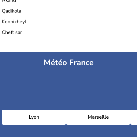
Akand
Qadikola
Koohikheyl
Cheft sar
Météo France
Lyon
Marseille