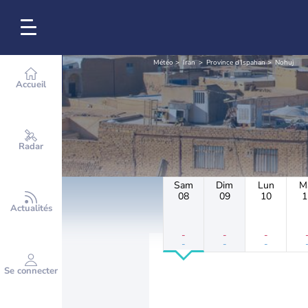
Météo
Iran
Province d'Ispahan
Nohuj
Accueil
Radar
Sam
Dim
Lun
M
08
09
10
1
Actualités
-
-
-
-
-
-
Se connecter