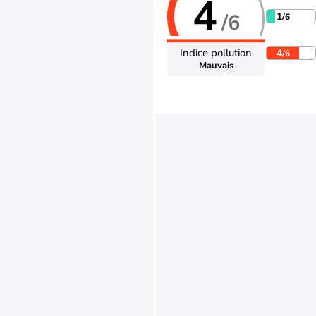
4
/6
1
/6
Indice pollution
4
/6
Mauvais