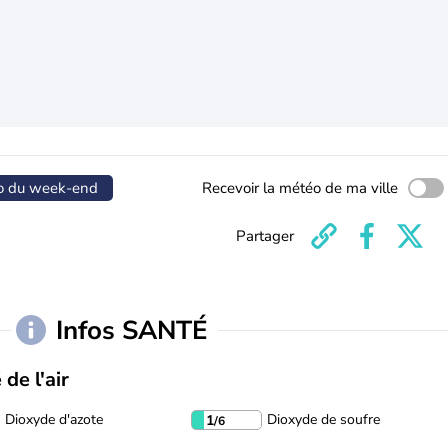
o du week-end
Recevoir la météo de ma ville
Partager
Infos SANTÉ
 de l'air
Dioxyde d'azote
Dioxyde de soufre
1
/6