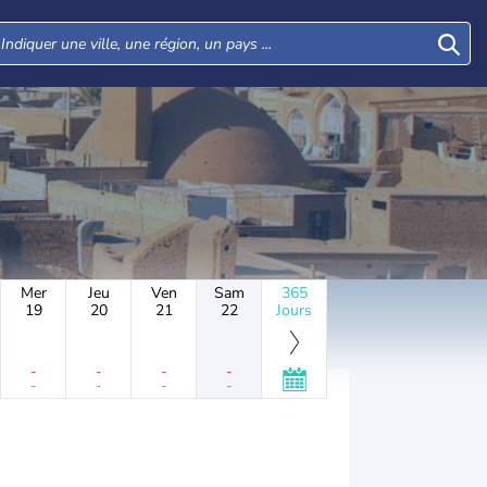
Mer
Jeu
Ven
Sam
365
19
20
21
22
Jours
-
-
-
-
-
-
-
-