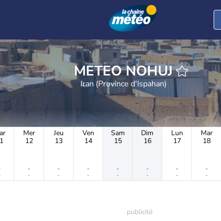
METEO NOHUJ
Iran (Province d'Ispahan)
ar
Mer
Jeu
Ven
Sam
Dim
Lun
Mar
1
12
13
14
15
16
17
18
-
-
-
-
-
-
-
-
-
-
-
-
-
-
-
-