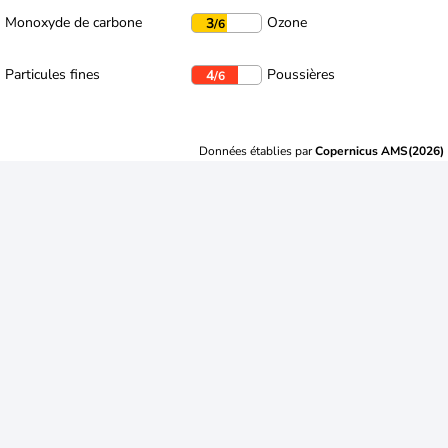
Monoxyde de carbone
Ozone
3
/6
Particules fines
Poussières
4
/6
Données établies par
Copernicus AMS(2026)