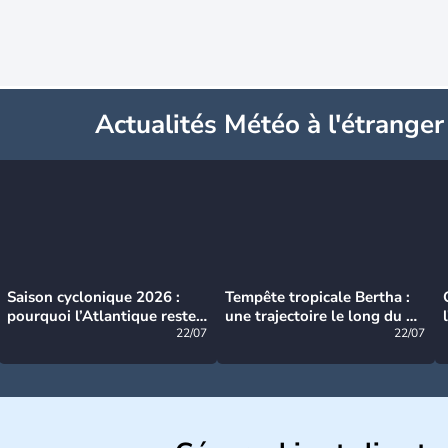
Actualités Météo à l'étranger
Saison cyclonique 2026 :
Tempête tropicale Bertha :
pourquoi l’Atlantique reste
une trajectoire le long du du
très calme à ce stade ?
22/07
littoral américain
22/07