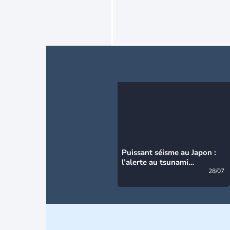
Puissant séisme au Japon :
l’alerte au tsunami
désormais levée
28/07