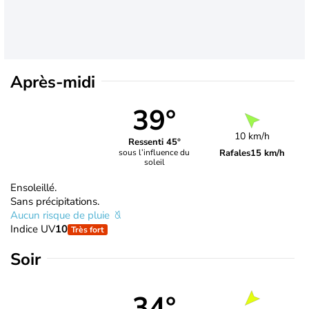
Après-midi
39°
10 km/h
Ressenti 45°
Rafales
15 km/h
sous l’influence du
soleil
Ensoleillé.
Sans précipitations.
Aucun risque de pluie
Indice UV
10
Très fort
Soir
34°