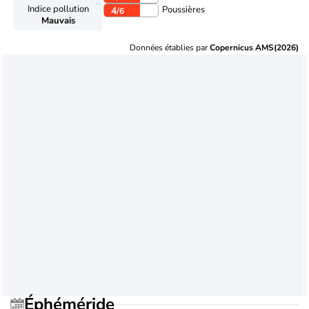
Indice pollution
Poussières
4
/6
Mauvais
Données établies par
Copernicus AMS(2026)
Éphéméride