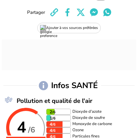
Partager
Ajouter à vos sources préférées
Infos SANTÉ
Pollution et qualité de l'air
Dioxyde d'azote
2
/6
Dioxyde de soufre
1
/6
4
Monoxyde de carbone
4
/6
/6
Ozone
4
/6
Particules fines
4
/6