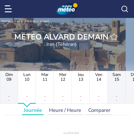
Météo
Iran
Téhéran
Alvard
METEO ALVARD DEMAIN
Iran (Téhéran)
Dim
Lun
Mar
Mer
Jeu
Ven
Sam
D
09
10
11
12
13
14
15
-
-
-
-
-
-
-
-
-
-
-
-
-
-
Journée
Heure / Heure
Comparer