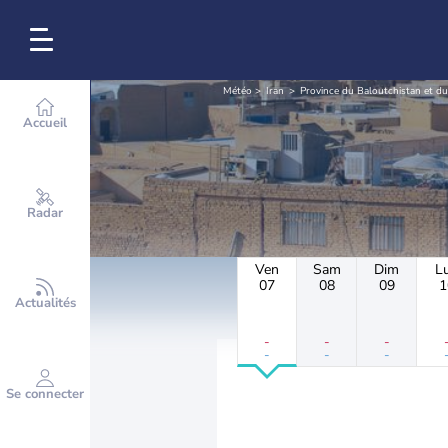
Météo
Iran
Province du Baloutchistan et du
Accueil
Radar
Ven
Sam
Dim
L
07
08
09
1
Actualités
-
-
-
-
-
-
Se connecter