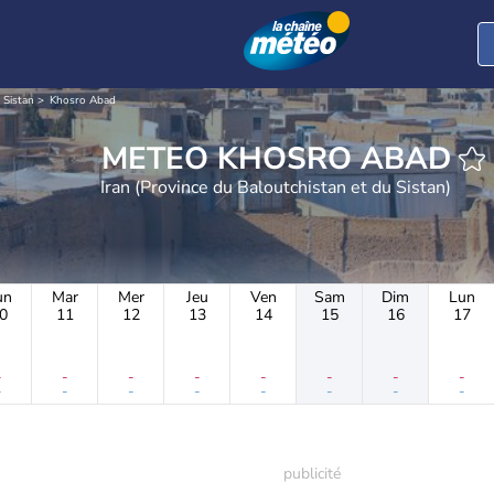
 Sistan
Khosro Abad
METEO KHOSRO ABAD
Iran (Province du Baloutchistan et du Sistan)
un
Mar
Mer
Jeu
Ven
Sam
Dim
Lun
0
11
12
13
14
15
16
17
-
-
-
-
-
-
-
-
-
-
-
-
-
-
-
-