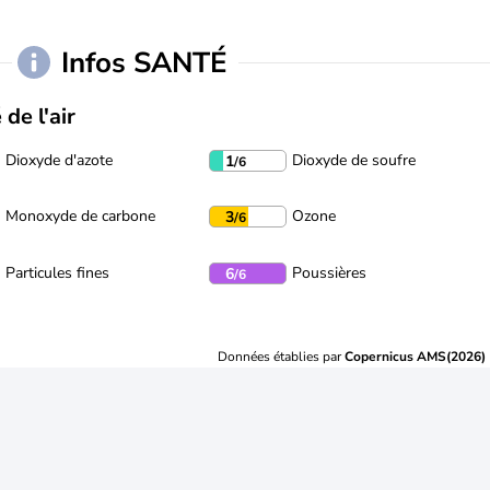
Infos SANTÉ
 de l'air
Dioxyde d'azote
Dioxyde de soufre
1
/6
Monoxyde de carbone
Ozone
3
/6
Particules fines
Poussières
6
/6
Données établies par
Copernicus AMS(2026)