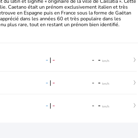
 latin et signifie « originaire de la ville de Caillatia ». Cette
lie. Caetano était un prénom exclusivement italien et très
retrouve en Espagne puis en France sous la forme de Gaëtan
 apprécié dans les années 60 et très populaire dans les
nu plus rare, tout en restant un prénom bien identifié.
-
|
-
-
-
km/h
-
|
-
-
-
km/h
-
|
-
-
-
km/h