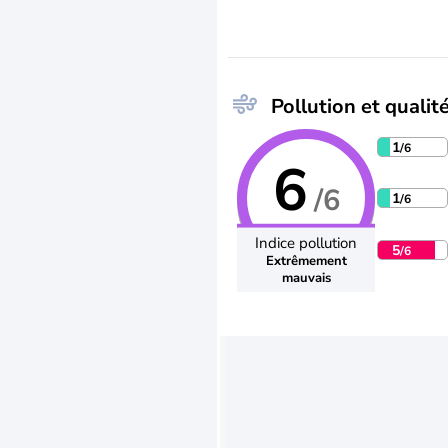
Pollution et qualité
1
/6
6
/6
1
/6
Indice pollution
5
/6
Extrêmement
mauvais