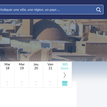
Mar
Mer
Jeu
Ven
365
18
19
20
21
Jours
-
-
-
-
-
-
-
-