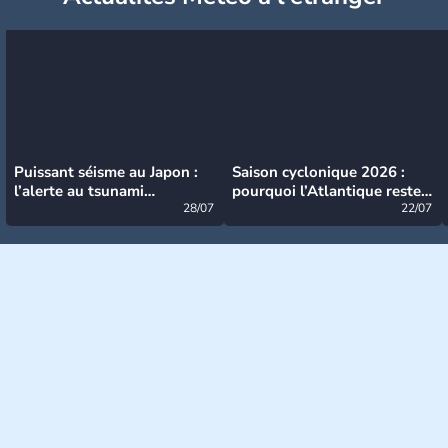
Puissant séisme au Japon :
Saison cyclonique 2026 :
l’alerte au tsunami
pourquoi l’Atlantique reste
désormais levée
28/07
très calme à ce stade ?
22/07