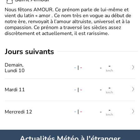
Nous fêtons AMOUR. Ce prénom parle de lui-même et
vient du latin « amor . Ce nom très en vogue au début de
notre ère, renvoyait à l’amour altruiste, universel et à la
compassion. Ce prénom a traversé les siècles assez
discrètement et actuellement, il est rarissime.
jours suivants
Demain,
-
-
|
-
-
Lundi 10
km/h
-
-
|
-
Mardi 11
-
km/h
-
-
|
-
Mercredi 12
-
km/h
Actualités Météo à l'étranger