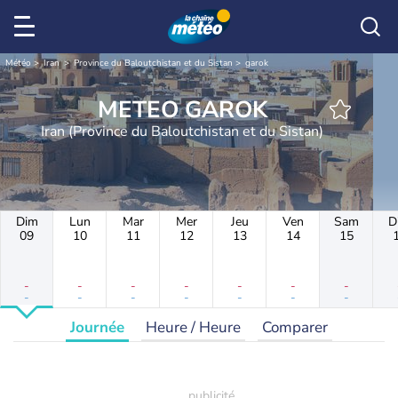
Météo
Iran
Province du Baloutchistan et du Sistan
garok
METEO GAROK
Iran (Province du Baloutchistan et du Sistan)
Dim
Lun
Mar
Mer
Jeu
Ven
Sam
D
09
10
11
12
13
14
15
-
-
-
-
-
-
-
-
-
-
-
-
-
-
Journée
Heure / Heure
Comparer