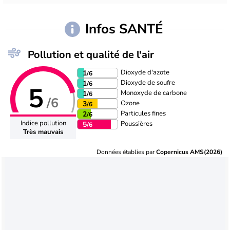
Infos SANTÉ
Pollution et qualité de l'air
Dioxyde d'azote
1
/6
Dioxyde de soufre
1
/6
5
Monoxyde de carbone
1
/6
/6
Ozone
3
/6
Particules fines
2
/6
Indice pollution
Poussières
5
/6
Très mauvais
Données établies par
Copernicus AMS(2026)