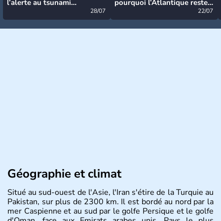
l’alerte au tsunami
pourquoi l’Atlantique reste
désormais levée
28/07
très calme à ce stade ?
22/07
Géographie et climat
Situé au sud-ouest de l'Asie, l'Iran s'étire de la Turquie au
Pakistan, sur plus de 2300 km. Il est bordé au nord par la
mer Caspienne et au sud par le golfe Persique et le golfe
d'Oman, face aux Emirats arabes unis. Pays le plus