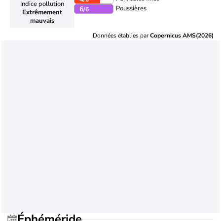
Indice pollution
Poussières
6
/6
Extrêmement
mauvais
Données établies par
Copernicus AMS(2026)
Éphéméride