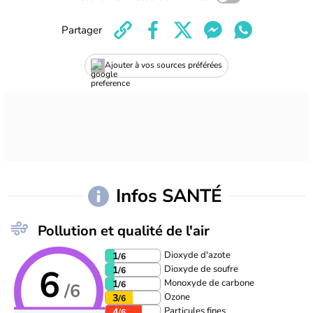
Partager
Ajouter à vos sources préférées
Infos SANTÉ
Pollution et qualité de l'air
Dioxyde d'azote
1
/6
6
Dioxyde de soufre
1
/6
Monoxyde de carbone
1
/6
/6
Ozone
3
/6
Particules fines
4
/6