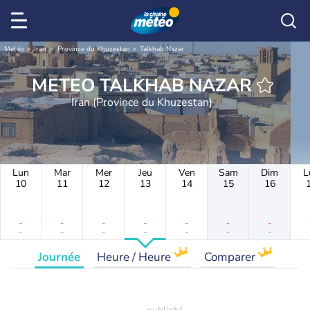
Météo
Iran
Province du Khuzestan
Talkhab Nazar
METEO TALKHAB NAZAR
Iran (Province du Khuzestan)
Lun
Mar
Mer
Jeu
Ven
Sam
Dim
L
10
11
12
13
14
15
16
-
-
-
-
-
-
-
-
-
-
-
-
-
-
Journée
Heure / Heure
Comparer