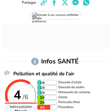
Partager
Ajouter à vos sources préférées
Infos SANTÉ
Pollution et qualité de l'air
Dioxyde d'azote
1
/6
Dioxyde de soufre
1
/6
4
Monoxyde de carbone
1
/6
/6
Ozone
2
/6
Particules fines
2
/6
Indice pollution
Poussières
4
/6
Mauvais