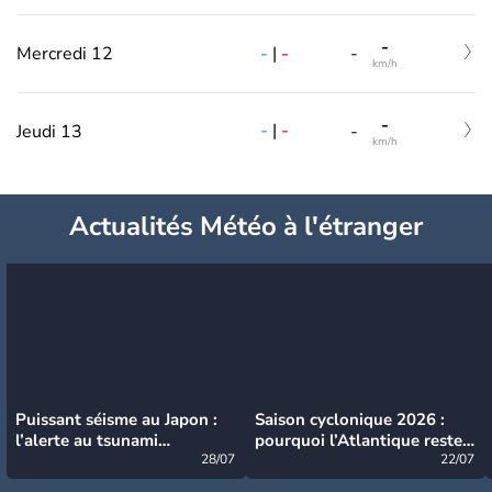
-
-
|
-
Mercredi 12
-
km/h
-
-
|
-
Jeudi 13
-
km/h
Actualités Météo à l'étranger
Puissant séisme au Japon :
Saison cyclonique 2026 :
l’alerte au tsunami
pourquoi l’Atlantique reste
désormais levée
28/07
très calme à ce stade ?
22/07