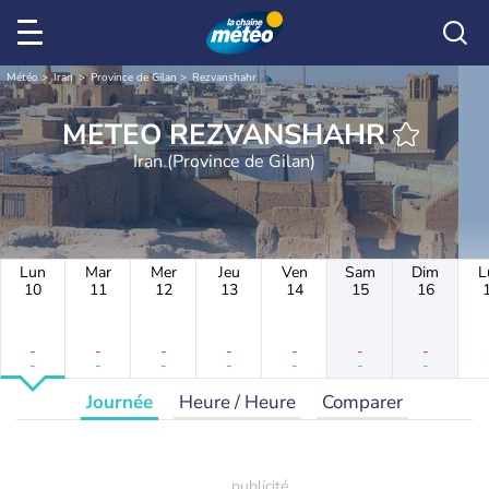
Météo
Iran
Province de Gilan
Rezvanshahr
METEO REZVANSHAHR
Iran (Province de Gilan)
Lun
Mar
Mer
Jeu
Ven
Sam
Dim
L
10
11
12
13
14
15
16
-
-
-
-
-
-
-
-
-
-
-
-
-
-
Journée
Heure / Heure
Comparer