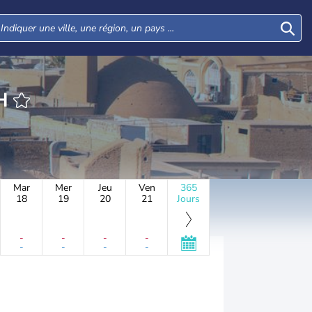
H
Mar
Mer
Jeu
Ven
365
18
19
20
21
Jours
-
-
-
-
-
-
-
-