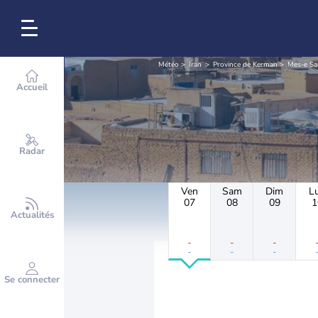
Météo
Iran
Province de Kerman
Mes-e S
Accueil
Radar
Ven
Sam
Dim
L
07
08
09
1
Actualités
-
-
-
-
-
-
Se connecter