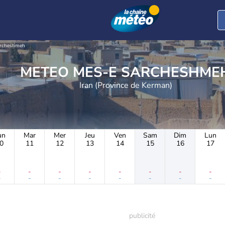
archeshmeh
METEO MES-E SARCHESHME
Iran (Province de Kerman)
un
Mar
Mer
Jeu
Ven
Sam
Dim
Lun
0
11
12
13
14
15
16
17
-
-
-
-
-
-
-
-
-
-
-
-
-
-
-
-