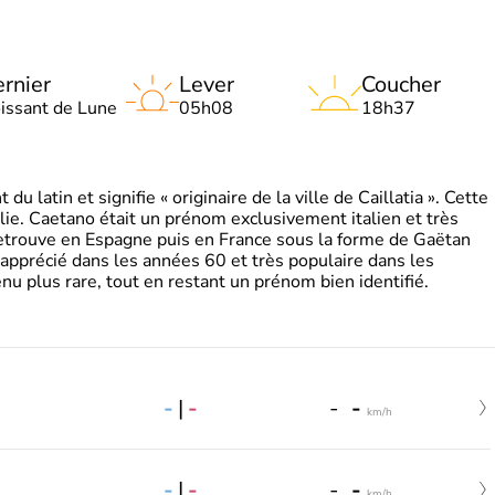
rnier
Lever
Coucher
oissant de Lune
05h08
18h37
 latin et signifie « originaire de la ville de Caillatia ». Cette
lie. Caetano était un prénom exclusivement italien et très
retrouve en Espagne puis en France sous la forme de Gaëtan
 apprécié dans les années 60 et très populaire dans les
nu plus rare, tout en restant un prénom bien identifié.
-
|
-
-
-
km/h
-
|
-
-
-
km/h