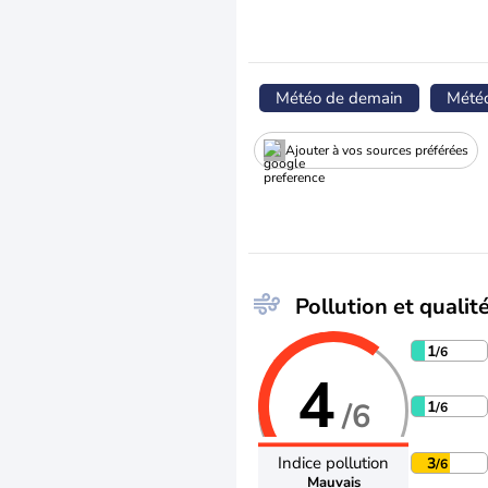
Météo de demain
Mété
Ajouter à vos sources préférées
Pollution et qualité
1
/6
4
/6
1
/6
Indice pollution
3
/6
Mauvais