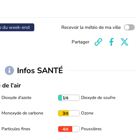
o du week-end
Recevoir la météo de ma ville
Partager
Infos SANTÉ
 de l'air
Dioxyde d'azote
Dioxyde de soufre
1
/6
Monoxyde de carbone
Ozone
3
/6
Particules fines
Poussières
4
/6