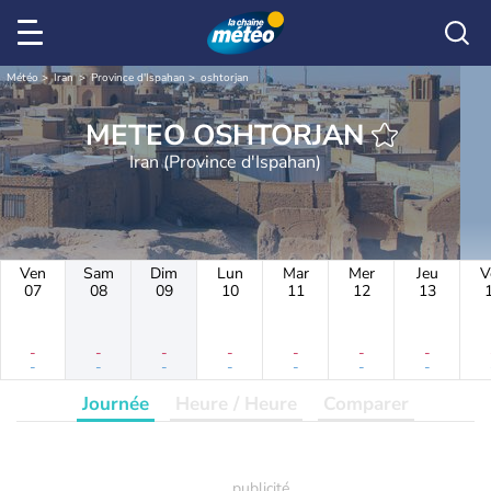
Météo
Iran
Province d'Ispahan
oshtorjan
METEO OSHTORJAN
Iran (Province d'Ispahan)
Ven
Sam
Dim
Lun
Mar
Mer
Jeu
V
07
08
09
10
11
12
13
-
-
-
-
-
-
-
-
-
-
-
-
-
-
Journée
Heure / Heure
Comparer