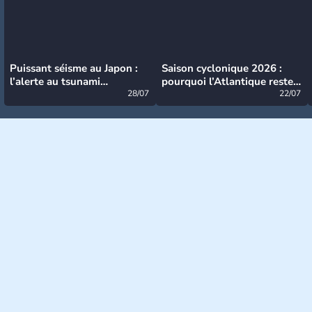
Puissant séisme au Japon :
Saison cyclonique 2026 :
l’alerte au tsunami
pourquoi l’Atlantique reste
désormais levée
28/07
très calme à ce stade ?
22/07