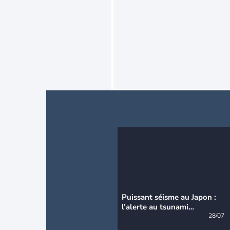
Puissant séisme au Japon :
l’alerte au tsunami
désormais levée
28/07