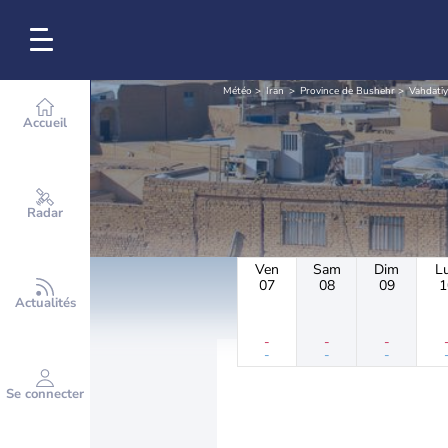
Météo
Iran
Province de Bushehr
Vahdati
Accueil
Radar
Ven
Sam
Dim
L
07
08
09
1
Actualités
-
-
-
-
-
-
Se connecter