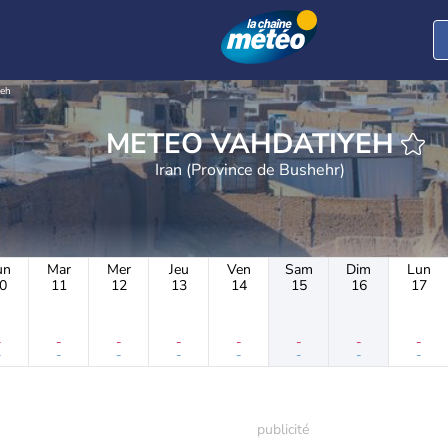
yeh
METEO VAHDATIYEH
Iran (Province de Bushehr)
un
Mar
Mer
Jeu
Ven
Sam
Dim
Lun
0
11
12
13
14
15
16
17
-
-
-
-
-
-
-
-
-
-
-
-
-
-
-
-