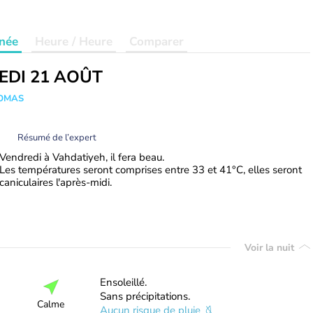
née
Heure / Heure
Comparer
EDI 21 AOÛT
HOMAS
Résumé de l’expert
Vendredi à Vahdatiyeh, il fera beau.
Les températures seront comprises entre 33 et 41°C, elles seront
caniculaires l'après-midi.
Voir la nuit
Ensoleillé.
Sans précipitations.
Calme
Aucun risque de pluie