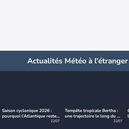
Actualités Météo à l'étranger
Saison cyclonique 2026 :
Tempête tropicale Bertha :
pourquoi l’Atlantique reste
une trajectoire le long du du
très calme à ce stade ?
22/07
littoral américain
22/07