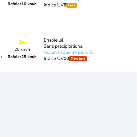
Rafales
10 km/h
Indice UV
6
Fort
Ensoleillé.
Sans précipitations.
25 km/h
Aucun risque de pluie
Rafales
25 km/h
du
Indice UV
10
Très fort