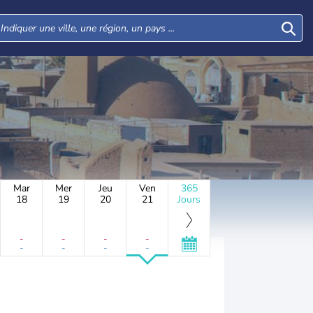
Mar
Mer
Jeu
Ven
365
18
19
20
21
Jours
-
-
-
-
-
-
-
-