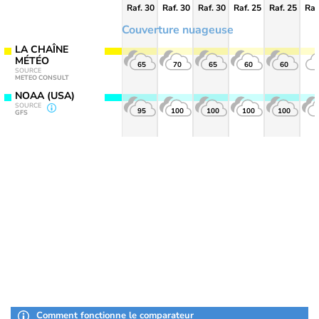
Raf. 30
Raf. 30
Raf. 30
Raf. 25
Raf. 25
Raf
Couverture nuageuse
LA CHAÎNE
MÉTÉO
65
70
65
60
60
SOURCE
METEO CONSULT
NOAA (USA)
SOURCE
95
100
100
100
100
GFS
Comment fonctionne le comparateur