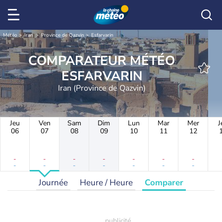
Météo
Iran
Province de Qazvin
Esfarvarin
COMPARATEUR MÉTÉO
ESFARVARIN
Iran (Province de Qazvin)
Jeu
Ven
Sam
Dim
Lun
Mar
Mer
J
06
07
08
09
10
11
12
-
-
-
-
-
-
-
-
-
-
-
-
-
-
Journée
Heure / Heure
Comparer