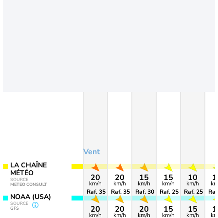
Vent
LA CHAÎNE
MÉTÉO
20
20
15
15
10
1
SOURCE
km/h
km/h
km/h
km/h
km/h
km
METEO CONSULT
Raf. 35
Raf. 35
Raf. 30
Raf. 25
Raf. 25
Raf
NOAA (USA)
SOURCE
20
20
20
15
15
1
GFS
km/h
km/h
km/h
km/h
km/h
km