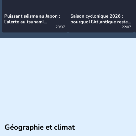
Puissant séisme au Japon :
Saison cyclonique 2026 :
l’alerte au tsunami
pourquoi l’Atlantique reste
désormais levée
28/07
très calme à ce stade ?
22/07
Géographie et climat