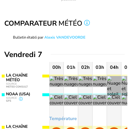
COMPARATEUR
MÉTÉO
Bulletin établi par
Alexis VANDEVOORDE
Vendredi 7
00h
01h
02h
03h
04h
0
LA CHAÎNE
MÉTÉO
SOURCE
METEO CONSULT
NOAA (USA)
SOURCE
GFS
Température
LA CHAÎNE