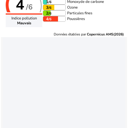
4
Monoxyde de carbone
1
/6
/6
Ozone
3
/6
Particules fines
2
/6
Indice pollution
Poussières
4
/6
Mauvais
Données établies par
Copernicus AMS(2026)