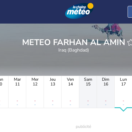
METEO FARHAN AL AMIN
Iraq (Baghdad)
un
Mar
Mer
Jeu
Ven
Sam
Dim
Lun
0
11
12
13
14
15
16
17
-
-
-
-
-
-
-
-
-
-
-
-
-
-
-
-