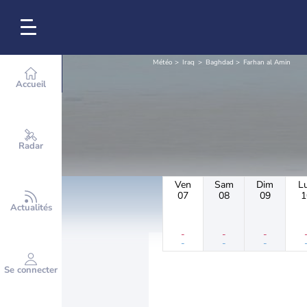
Météo
Iraq
Baghdad
Farhan al Amin
Accueil
Radar
Ven
Sam
Dim
L
07
08
09
1
Actualités
-
-
-
-
-
-
Se connecter