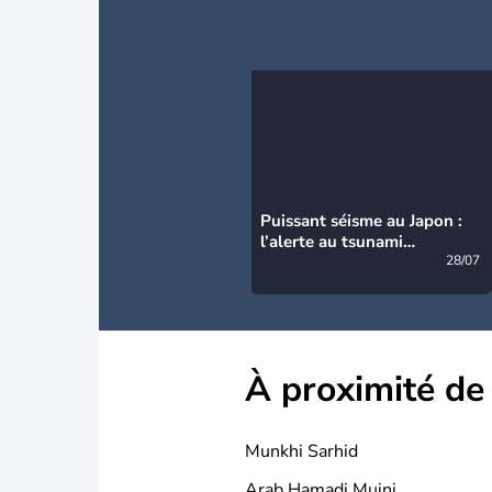
Puissant séisme au Japon :
l’alerte au tsunami
désormais levée
28/07
À proximité de
Munkhi Sarhid
Arab Hamadi Muini