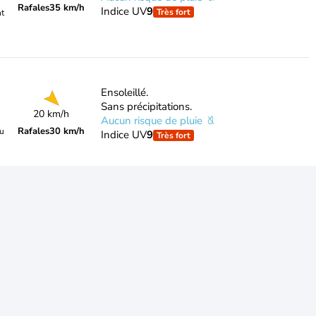
Rafales
35 km/h
Indice UV
9
Très fort
nt
Ensoleillé.
Sans précipitations.
20 km/h
Aucun risque de pluie
Rafales
30 km/h
du
Indice UV
9
Très fort