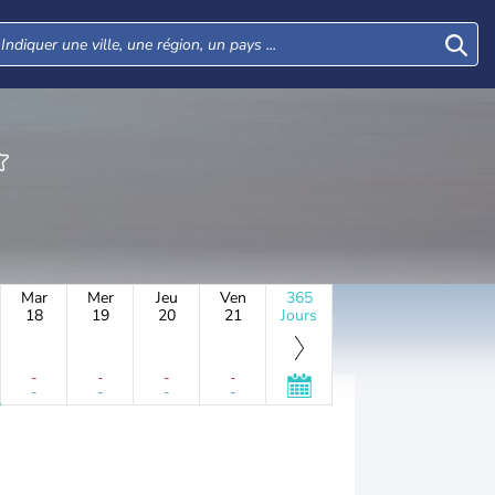
Mar
Mer
Jeu
Ven
365
18
19
20
21
Jours
-
-
-
-
-
-
-
-