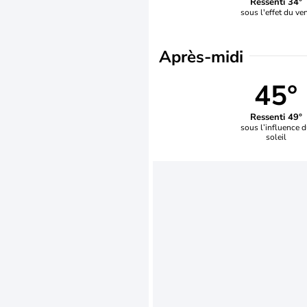
Ressenti 34°
sous l'effet du ve
Après-midi
45°
Ressenti 49°
sous l’influence 
soleil