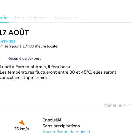
née
Heure / Heure
Comparer
17 AOÛT
ONTHIEU
mise à jour à
17h00
(heure locale)
Résumé de l’expert
Lundi à Farhan al Amin, il fera beau.
Les températures fluctueront entre 38 et 45°C, elles seront
caniculaires l'après-midi.
Voir la nuit
Ensoleillé.
Sans précipitations.
25 km/h
Aucun risque de pluie