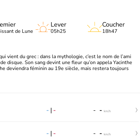
emier
Lever
Coucher
oissant de Lune
05h25
18h47
 vient du grec : dans la mythologie, c’est le nom de l’ami
 de disque. Son sang devint une fleur qu’on appela Yacinthe
he deviendra féminin au 19e siècle, mais restera toujours
-
|
-
-
-
km/h
-
|
-
-
-
km/h