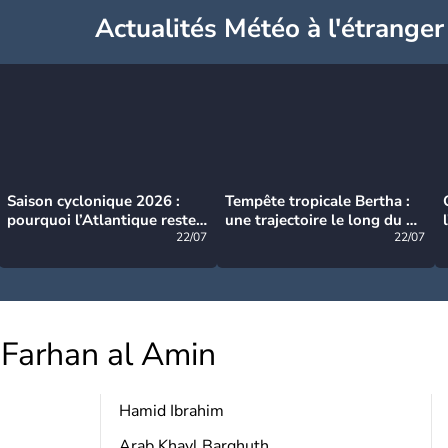
Actualités Météo à l'étranger
Saison cyclonique 2026 :
Tempête tropicale Bertha :
pourquoi l’Atlantique reste
une trajectoire le long du du
très calme à ce stade ?
22/07
littoral américain
22/07
Farhan al Amin
Hamid Ibrahim
Arab Khayl Barghuth