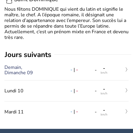
Nous fêtons DOMINIQUE qui vient du latin et signifie le
maître, le chef. A l’époque romaine, il désignait une
relation d’appartenance avec l’empereur. Son succès lui a
permis de se répandre dans toute l’Europe latine.
Actuellement, c’est un prénom mixte en France et devenu
très rare.
jours suivants
Demain,
-
-
|
-
-
Dimanche 09
km/h
-
-
|
-
Lundi 10
-
km/h
-
-
|
-
Mardi 11
-
km/h