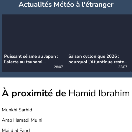
Actualités Météo à l'étranger
Puissant séisme au Japon :
Saison cyclonique 2026 :
l’alerte au tsunami
pourquoi l’Atlantique reste
désormais levée
28/07
très calme à ce stade ?
22/07
À proximité de
Hamid Ibrahim
Munkhi Sarhid
Arab Hamadi Muini
Majid al Fand