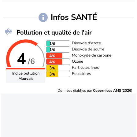
Infos SANTÉ
Pollution et qualité de l'air
Dioxyde d'azote
1
/6
Dioxyde de soufre
1
/6
4
Monoxyde de carbone
4
/6
/6
Ozone
4
/6
Particules fines
3
/6
Indice pollution
Poussières
3
/6
Mauvais
Données établies par
Copernicus AMS(2026)