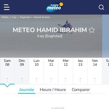
Météo
Iraq
Baghdad
Hamid Ibrahim
METEO HAMID IBRAHIM
Iraq (Baghdad)
Sam
Dim
Lun
Mar
Mer
Jeu
Ven
S
08
09
10
11
12
13
14
-
-
-
-
-
-
-
-
-
-
-
-
-
-
Journée
Heure / Heure
Comparer