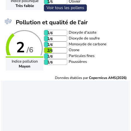
Indice pollinique
Olivier
1
/5
Très faible
Voir tous les pollens
Pollution et qualité de l'air
Dioxyde d'azote
1
/6
Dioxyde de soufre
1
/6
2
Monoxyde de carbone
1
/6
/6
Ozone
2
/6
Particules fines
1
/6
Indice pollution
Poussières
1
/6
Moyen
Données établies par
Copernicus AMS(2026)