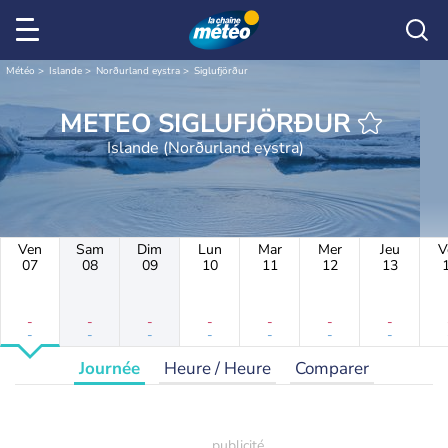
Météo
Islande
Norðurland eystra
Siglufjörður
METEO SIGLUFJÖRÐUR
Islande (Norðurland eystra)
Ven
Sam
Dim
Lun
Mar
Mer
Jeu
V
07
08
09
10
11
12
13
-
-
-
-
-
-
-
-
-
-
-
-
-
-
Journée
Heure / Heure
Comparer