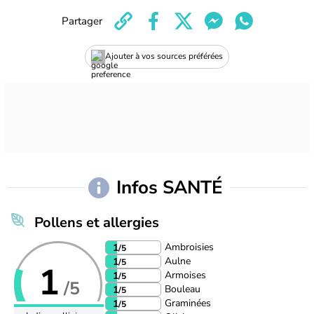
Partager
Ajouter à vos sources préférées
Infos SANTÉ
Pollens et allergies
Ambroisies
1
/5
Aulne
1
/5
1
Armoises
1
/5
/5
Bouleau
1
/5
Graminées
1
/5