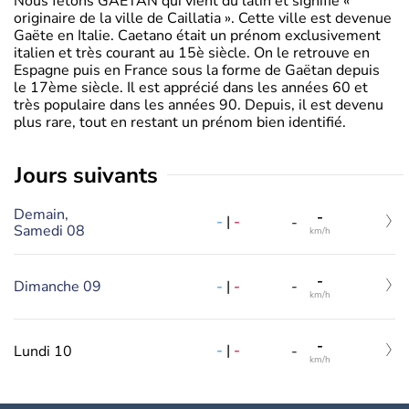
Nous fêtons GAETAN qui vient du latin et signifie «
originaire de la ville de Caillatia ». Cette ville est devenue
Gaëte en Italie. Caetano était un prénom exclusivement
italien et très courant au 15è siècle. On le retrouve en
Espagne puis en France sous la forme de Gaëtan depuis
le 17ème siècle. Il est apprécié dans les années 60 et
très populaire dans les années 90. Depuis, il est devenu
plus rare, tout en restant un prénom bien identifié.
jours suivants
Demain,
-
-
|
-
-
Samedi 08
km/h
-
-
|
-
Dimanche 09
-
km/h
-
-
|
-
Lundi 10
-
km/h