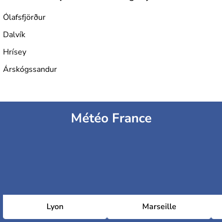
Ólafsfjörður
Dalvík
Hrísey
Árskógssandur
Météo France
Lyon
Marseille