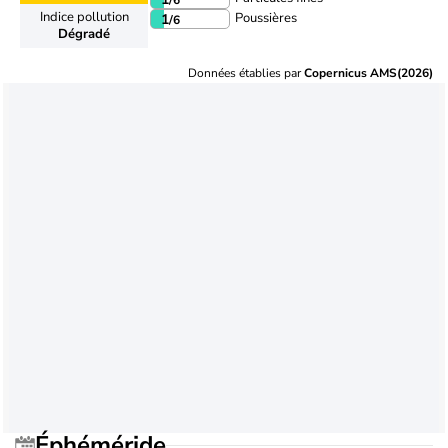
Indice pollution
Poussières
1
/6
Dégradé
Données établies par
Copernicus AMS(2026)
Éphéméride