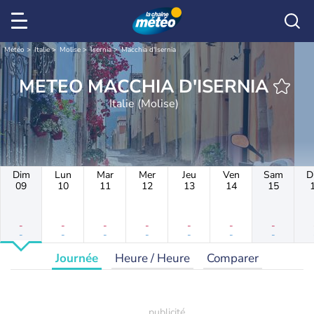
Météo
Italie
Molise
Isernia
Macchia d'Isernia
METEO MACCHIA D'ISERNIA
Italie (Molise)
Dim
Lun
Mar
Mer
Jeu
Ven
Sam
D
09
10
11
12
13
14
15
-
-
-
-
-
-
-
-
-
-
-
-
-
-
Journée
Heure / Heure
Comparer