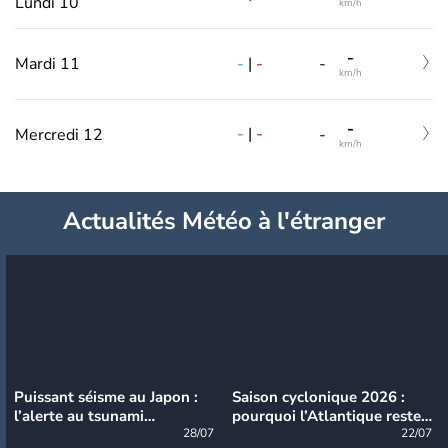
Lundi 10
km/h
-
-
|
-
Mardi 11
-
km/h
-
-
|
-
Mercredi 12
-
km/h
Actualités Météo à l'étranger
Puissant séisme au Japon :
Saison cyclonique 2026 :
l’alerte au tsunami
pourquoi l’Atlantique reste
désormais levée
28/07
très calme à ce stade ?
22/07