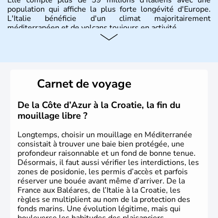
population qui affiche la plus forte longévité d'Europe.
L'Italie bénéficie d'un climat majoritairement
méditerranéen et de volcans toujours en activité.
Histoire et administration
L'Italie est à la base composée de plusieurs civilisations
qui ont contribué à la fondation de Rome au VIIIe siècle
Carnet de voyage
avant J.C. A la suite d'invasions barbares, l'Empire Romain
d'Occident s'effondre au Vème siècle. Le royaume d'Italie
est proclamé en 1861, Rome est annexée en 1870 et
De la Côte d’Azur à la Croatie, la fin du
devient sa capitale officielle. Il faudra attendre 1946 pour
mouillage libre ?
qu'un référendum mette fin à la loyauté contraignant à
l'exile la famille royale. La république italienne est alors
Longtemps, choisir un mouillage en Méditerranée
proclamée.
consistait à trouver une baie bien protégée, une
profondeur raisonnable et un fond de bonne tenue.
Désormais, il faut aussi vérifier les interdictions, les
zones de posidonie, les permis d’accès et parfois
réserver une bouée avant même d’arriver. De la
France aux Baléares, de l’Italie à la Croatie, les
règles se multiplient au nom de la protection des
fonds marins. Une évolution légitime, mais qui