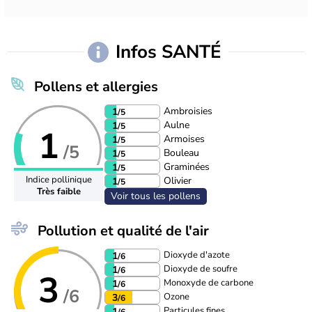
Infos SANTÉ
Pollens et allergies
Ambroisies
1
/5
Aulne
1
/5
1
Armoises
1
/5
/5
Bouleau
1
/5
Graminées
1
/5
Indice pollinique
Olivier
1
/5
Très faible
Voir tous les pollens
Pollution et qualité de l'air
Dioxyde d'azote
1
/6
Dioxyde de soufre
1
/6
3
Monoxyde de carbone
1
/6
/6
Ozone
3
/6
Particules fines
1
/6