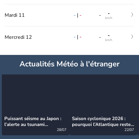
-
-
|
-
Mardi 11
-
km/h
-
-
|
-
Mercredi 12
-
km/h
Actualités Météo à l'étranger
Puissant séisme au Japon :
Saison cyclonique 2026 :
l’alerte au tsunami
pourquoi l’Atlantique reste
désormais levée
28/07
très calme à ce stade ?
22/07