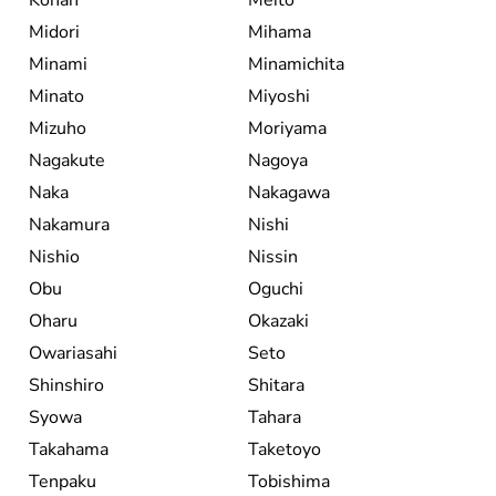
Midori
Mihama
Minami
Minamichita
Minato
Miyoshi
Mizuho
Moriyama
Nagakute
Nagoya
Naka
Nakagawa
Nakamura
Nishi
Nishio
Nissin
Obu
Oguchi
Oharu
Okazaki
Owariasahi
Seto
Shinshiro
Shitara
Syowa
Tahara
Takahama
Taketoyo
Tenpaku
Tobishima