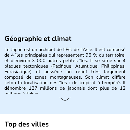
Géographie et climat
Le Japon est un archipel de l'Est de l'Asie. Il est composé
de 4 îles principales qui représentent 95 % du territoire,
et d'environ 3 000 autres petites îles. Il se situe sur 4
plaques tectoniques (Pacifique, Atlantique, Philippines,
Eurasiatique) et possède un relief très largement
composé de zones montagneuses. Son climat diffère
selon la localisation des îles : de tropical à tempéré. Il
dénombre 127 millions de japonais dont plus de 12
millions à Tokyo.
Histoire et administration
Il semblerait que le Japon ait été fondé au VIIe siècle
avant J.C par l'empereur Jimmu. Ce n'est qu'à partir du
Top des villes
XVIème siècle que le pays commence à s'ouvrir aux