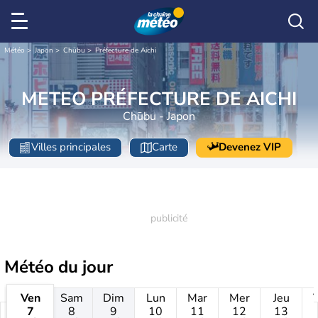
Météo
Japon
Chūbu
Préfecture de Aichi
METEO PRÉFECTURE DE AICHI
Chūbu - Japon
Villes principales
Carte
Devenez VIP
Météo
du jour
Ven
Sam
Dim
Lun
Mar
Mer
Jeu
7
8
9
10
11
12
13