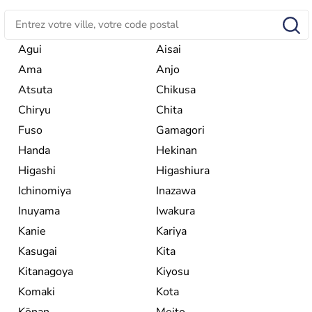
commerçants européens, pour ensuite renoncer à toute
relation avec l'étranger pendant plus de 200 ans. Il se
développe sous la domination des Etats-Unis jusqu'en
1951, et demeure aujourd'hui le dernier empire du
Agui
Aisai
monde. Deuxième puissance mondiale, il officie avec un
Ama
Anjo
système de monarchie constitutionnelle.
Atsuta
Chikusa
Chiryu
Chita
Fuso
Gamagori
Handa
Hekinan
Higashi
Higashiura
Ichinomiya
Inazawa
Inuyama
Iwakura
Kanie
Kariya
Kasugai
Kita
Kitanagoya
Kiyosu
Komaki
Kota
Kōnan
Meito