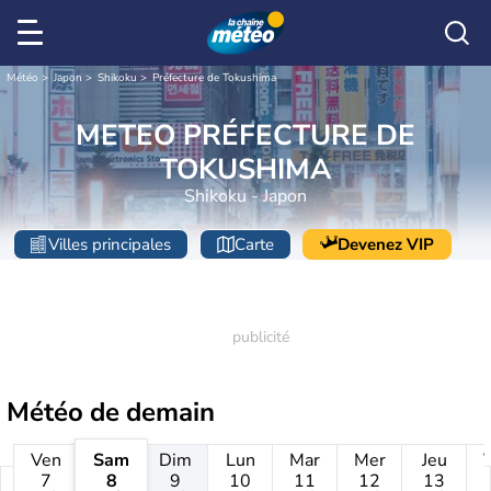
Météo
Japon
Shikoku
Préfecture de Tokushima
METEO PRÉFECTURE DE
TOKUSHIMA
Shikoku - Japon
Villes principales
Carte
Devenez VIP
Météo de
demain
Ven
Sam
Dim
Lun
Mar
Mer
Jeu
7
8
9
10
11
12
13