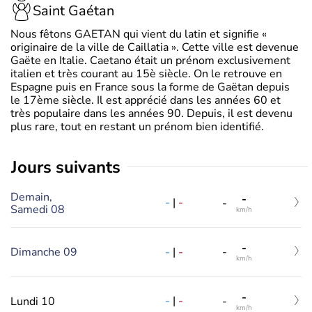
Saint Gaétan
Nous fêtons GAETAN qui vient du latin et signifie «
originaire de la ville de Caillatia ». Cette ville est devenue
Gaëte en Italie. Caetano était un prénom exclusivement
italien et très courant au 15è siècle. On le retrouve en
Espagne puis en France sous la forme de Gaëtan depuis
le 17ème siècle. Il est apprécié dans les années 60 et
très populaire dans les années 90. Depuis, il est devenu
plus rare, tout en restant un prénom bien identifié.
jours suivants
Demain,
-
-
|
-
-
Samedi 08
km/h
-
-
|
-
Dimanche 09
-
km/h
-
-
|
-
Lundi 10
-
km/h