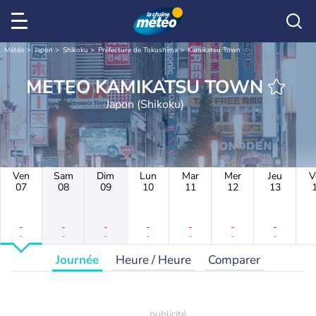
Météo
Japon
Shikoku
Préfecture de Tokushima
Kamikatsu Town
METEO KAMIKATSU TOWN
Japon (Shikoku)
Ven
Sam
Dim
Lun
Mar
Mer
Jeu
V
07
08
09
10
11
12
13
-
-
-
-
-
-
-
-
-
-
-
-
-
-
Journée
Heure / Heure
Comparer