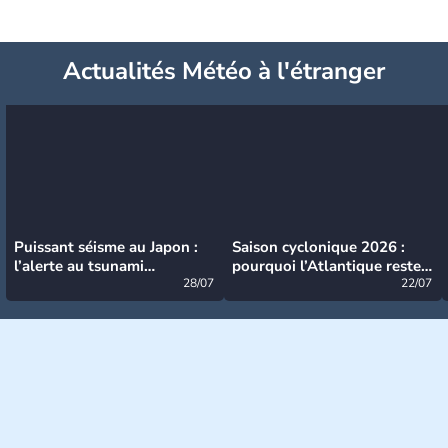
Actualités Météo à l'étranger
Puissant séisme au Japon :
Saison cyclonique 2026 :
l’alerte au tsunami
pourquoi l’Atlantique reste
désormais levée
28/07
très calme à ce stade ?
22/07