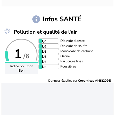
Infos SANTÉ
Pollution et qualité de l'air
Dioxyde d'azote
1
/6
Dioxyde de soufre
1
/6
1
Monoxyde de carbone
1
/6
/6
Ozone
1
/6
Particules fines
1
/6
Indice pollution
Poussières
1
/6
Bon
Données établies par
Copernicus AMS(2026)