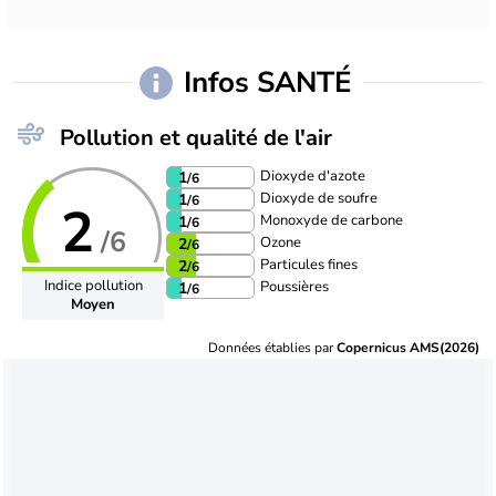
Infos SANTÉ
Pollution et qualité de l'air
Dioxyde d'azote
1
/6
Dioxyde de soufre
1
/6
2
Monoxyde de carbone
1
/6
/6
Ozone
2
/6
Particules fines
2
/6
Indice pollution
Poussières
1
/6
Moyen
Données établies par
Copernicus AMS(2026)