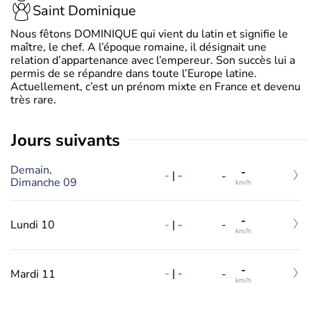
Saint Dominique
Nous fêtons DOMINIQUE qui vient du latin et signifie le
maître, le chef. A l’époque romaine, il désignait une
relation d’appartenance avec l’empereur. Son succès lui a
permis de se répandre dans toute l’Europe latine.
Actuellement, c’est un prénom mixte en France et devenu
très rare.
jours suivants
Demain,
-
-
|
-
-
Dimanche 09
km/h
-
-
|
-
Lundi 10
-
km/h
-
-
|
-
Mardi 11
-
km/h