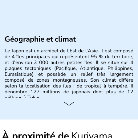
Géographie et climat
Le Japon est un archipel de l'Est de l'Asie. Il est composé
de 4 îles principales qui représentent 95 % du territoire,
et d'environ 3 000 autres petites îles. Il se situe sur 4
plaques tectoniques (Pacifique, Atlantique, Philippines,
Eurasiatique) et possède un relief très largement
composé de zones montagneuses. Son climat diffère
selon la localisation des îles : de tropical à tempéré. Il
dénombre 127 millions de japonais dont plus de 12
millions à Tokyo.
Histoire et administration
Il semblerait que le Japon ait été fondé au VIIe siècle
avant J.C par l'empereur Jimmu. Ce n'est qu'à partir du
À proximité de
Kuriyama
XVIème siècle que le pays commence à s'ouvrir aux