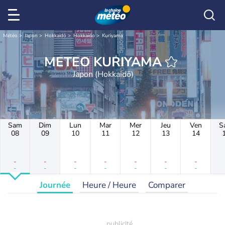
Météo
Japon
Hokkaidō
Hokkaido
Kuriyama
METEO KURIYAMA
Japon (Hokkaidō)
Sam
Dim
Lun
Mar
Mer
Jeu
Ven
S
08
09
10
11
12
13
14
-
-
-
-
-
-
-
-
-
-
-
-
-
-
Journée
Heure / Heure
Comparer