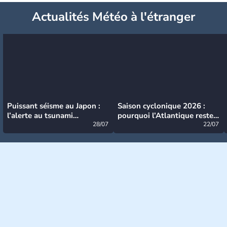
Actualités Météo à l'étranger
Puissant séisme au Japon :
Saison cyclonique 2026 :
l’alerte au tsunami
pourquoi l’Atlantique reste
désormais levée
28/07
très calme à ce stade ?
22/07