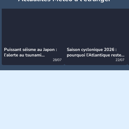
Puissant séisme au Japon :
Saison cyclonique 2026 :
l’alerte au tsunami
pourquoi l’Atlantique reste
désormais levée
28/07
très calme à ce stade ?
22/07