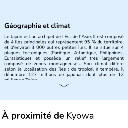
Géographie et climat
Le Japon est un archipel de l'Est de l'Asie. Il est composé
de 4 îles principales qui représentent 95 % du territoire,
et d'environ 3 000 autres petites îles. Il se situe sur 4
plaques tectoniques (Pacifique, Atlantique, Philippines,
Eurasiatique) et possède un relief très largement
composé de zones montagneuses. Son climat diffère
selon la localisation des îles : de tropical à tempéré. Il
dénombre 127 millions de japonais dont plus de 12
millions à Tokyo.
Histoire et administration
Il semblerait que le Japon ait été fondé au VIIe siècle
avant J.C par l'empereur Jimmu. Ce n'est qu'à partir du
À proximité de
Kyowa
XVIème siècle que le pays commence à s'ouvrir aux
commerçants européens, pour ensuite renoncer à toute
relation avec l'étranger pendant plus de 200 ans. Il se