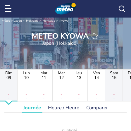
Météo
Japon
Hokkaidō
Hokkaido
Kyowa
METEO KYOWA
Japon (Hokkaidō)
Dim
Lun
Mar
Mer
Jeu
Ven
Sam
D
09
10
11
12
13
14
15
-
-
-
-
-
-
-
-
-
-
-
-
-
-
Journée
Heure / Heure
Comparer