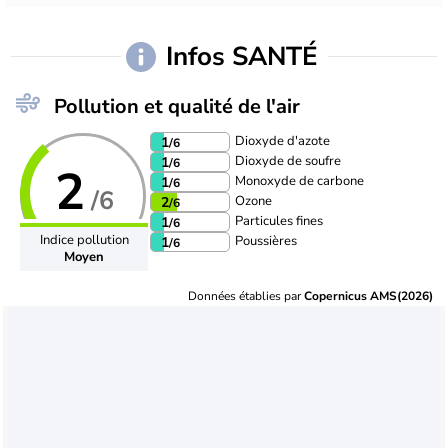
Infos SANTÉ
Pollution et qualité de l'air
Dioxyde d'azote
1
/6
Dioxyde de soufre
1
/6
2
Monoxyde de carbone
1
/6
/6
Ozone
2
/6
Particules fines
1
/6
Indice pollution
Poussières
1
/6
Moyen
Données établies par
Copernicus AMS(2026)