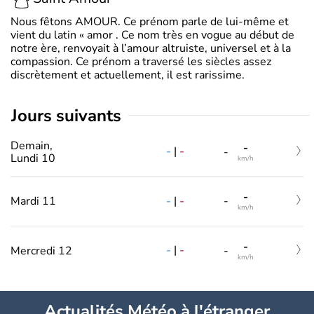
Nous fêtons AMOUR. Ce prénom parle de lui-même et
vient du latin « amor . Ce nom très en vogue au début de
notre ère, renvoyait à l’amour altruiste, universel et à la
compassion. Ce prénom a traversé les siècles assez
discrètement et actuellement, il est rarissime.
jours suivants
Demain,
-
-
|
-
-
Lundi 10
km/h
-
-
|
-
Mardi 11
-
km/h
-
-
|
-
Mercredi 12
-
km/h
Actualités Météo à l'étranger