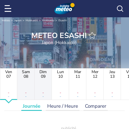
Météo
Japon
Hokkaidō
Hokkaido
Esashi
METEO ESASHI
Japon (Hokkaidō)
Ven
Sam
Dim
Lun
Mar
Mer
Jeu
V
07
08
09
10
11
12
13
-
-
-
-
-
-
-
-
-
-
-
-
-
-
Journée
Heure / Heure
Comparer