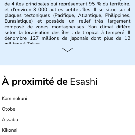
de 4 îles principales qui représentent 95 % du territoire,
et d'environ 3 000 autres petites îles. Il se situe sur 4
plaques tectoniques (Pacifique, Atlantique, Philippines,
Eurasiatique) et possède un relief très largement
composé de zones montagneuses. Son climat diffère
selon la localisation des îles : de tropical à tempéré. Il
dénombre 127 millions de japonais dont plus de 12
millions à Tokyo.
Histoire et administration
Il semblerait que le Japon ait été fondé au VIIe siècle
avant J.C par l'empereur Jimmu. Ce n'est qu'à partir du
À proximité de
Esashi
XVIème siècle que le pays commence à s'ouvrir aux
commerçants européens, pour ensuite renoncer à toute
relation avec l'étranger pendant plus de 200 ans. Il se
développe sous la domination des Etats-Unis jusqu'en
Kaminokuni
1951, et demeure aujourd'hui le dernier empire du
monde. Deuxième puissance mondiale, il officie avec un
Otobe
système de monarchie constitutionnelle.
Assabu
Kikonai