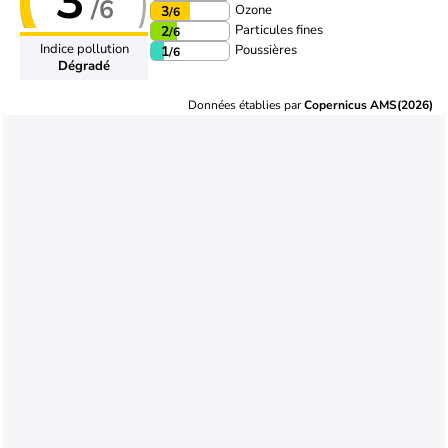
3
/6
Ozone
3
/6
Particules fines
2
/6
Indice pollution
Poussières
1
/6
Dégradé
Données établies par
Copernicus AMS(2026)