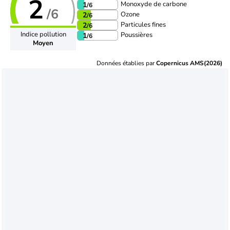
2
Monoxyde de carbone
1
/6
/6
Ozone
2
/6
Particules fines
2
/6
Indice pollution
Poussières
1
/6
Moyen
Données établies par
Copernicus AMS(2026)