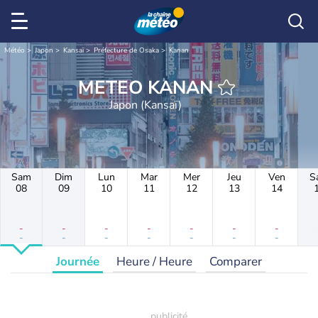
Météo
Japon
Kansaï
Préfecture de Osaka
Kanan
METEO KANAN
Japon (Kansaï)
Sam
Dim
Lun
Mar
Mer
Jeu
Ven
S
08
09
10
11
12
13
14
-
-
-
-
-
-
-
-
-
-
-
-
-
-
Journée
Heure / Heure
Comparer