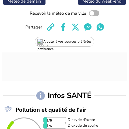
Météo de demain
Météo du week-end
Recevoir la météo de ma ville
Partager
Ajouter à vos sources préférées
Infos SANTÉ
Pollution et qualité de l'air
Dioxyde d'azote
1
/6
Dioxyde de soufre
1
/6