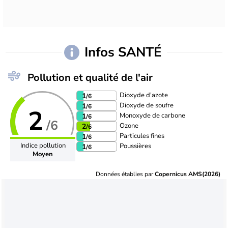
Infos SANTÉ
Pollution et qualité de l'air
Dioxyde d'azote
1
/6
Dioxyde de soufre
1
/6
2
Monoxyde de carbone
1
/6
/6
Ozone
2
/6
Particules fines
1
/6
Indice pollution
Poussières
1
/6
Moyen
Données établies par
Copernicus AMS(2026)