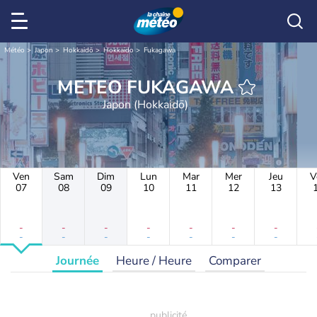
Météo
Japon
Hokkaidō
Hokkaido
Fukagawa
METEO FUKAGAWA
Japon (Hokkaidō)
Ven
Sam
Dim
Lun
Mar
Mer
Jeu
V
07
08
09
10
11
12
13
-
-
-
-
-
-
-
-
-
-
-
-
-
-
Journée
Heure / Heure
Comparer