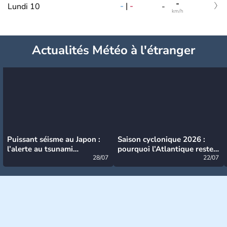
-
-
|
-
Lundi 10
-
km/h
Actualités Météo à l'étranger
Puissant séisme au Japon :
Saison cyclonique 2026 :
l’alerte au tsunami
pourquoi l’Atlantique reste
désormais levée
28/07
très calme à ce stade ?
22/07