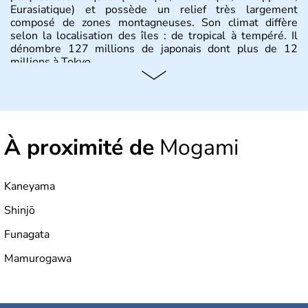
Eurasiatique) et possède un relief très largement
composé de zones montagneuses. Son climat diffère
selon la localisation des îles : de tropical à tempéré. Il
dénombre 127 millions de japonais dont plus de 12
millions à Tokyo.
Histoire et administration
Il semblerait que le Japon ait été fondé au VIIe siècle
avant J.C par l'empereur Jimmu. Ce n'est qu'à partir du
À proximité de
Mogami
XVIème siècle que le pays commence à s'ouvrir aux
commerçants européens, pour ensuite renoncer à toute
relation avec l'étranger pendant plus de 200 ans. Il se
développe sous la domination des Etats-Unis jusqu'en
Kaneyama
1951, et demeure aujourd'hui le dernier empire du
monde. Deuxième puissance mondiale, il officie avec un
Shinjō
système de monarchie constitutionnelle.
Funagata
Mamurogawa