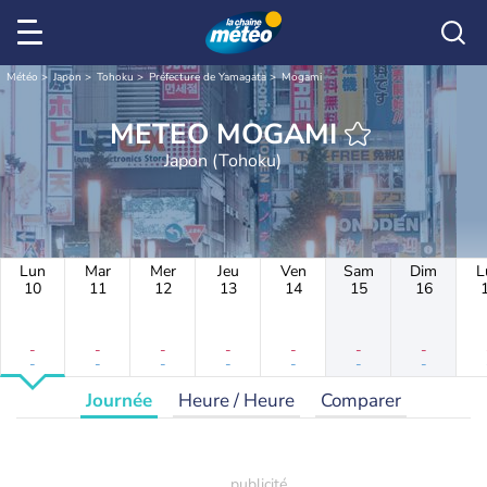
Météo
Japon
Tohoku
Préfecture de Yamagata
Mogami
METEO MOGAMI
Japon (Tohoku)
Lun
Mar
Mer
Jeu
Ven
Sam
Dim
L
10
11
12
13
14
15
16
-
-
-
-
-
-
-
-
-
-
-
-
-
-
Journée
Heure / Heure
Comparer