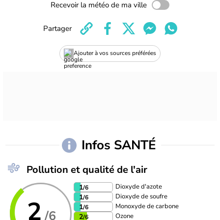
Recevoir la météo de ma ville
Partager
Ajouter à vos sources préférées
Infos SANTÉ
Pollution et qualité de l'air
Dioxyde d'azote
1
/6
Dioxyde de soufre
1
/6
2
Monoxyde de carbone
1
/6
/6
Ozone
2
/6