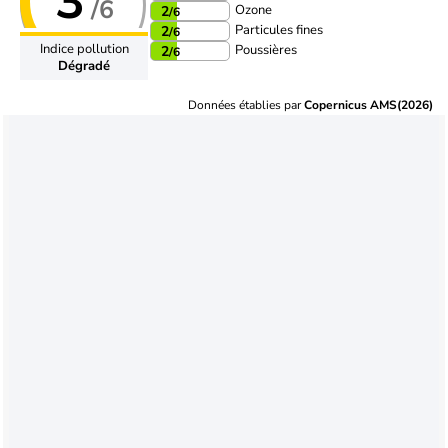
3
/6
Ozone
2
/6
Particules fines
2
/6
Indice pollution
Poussières
2
/6
Dégradé
Données établies par
Copernicus AMS(2026)