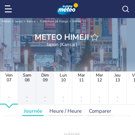
Météo
Japon
Kansaï
Préfecture de Hyogo
Himeji
METEO HIMEJI
Japon (Kansaï)
Ven
Sam
Dim
Lun
Mar
Mer
Jeu
V
07
08
09
10
11
12
13
-
-
-
-
-
-
-
-
-
-
-
-
-
-
Journée
Heure / Heure
Comparer