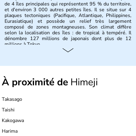
de 4 îles principales qui représentent 95 % du territoire,
et d'environ 3 000 autres petites îles. Il se situe sur 4
plaques tectoniques (Pacifique, Atlantique, Philippines,
Eurasiatique) et possède un relief très largement
composé de zones montagneuses. Son climat diffère
selon la localisation des îles : de tropical à tempéré. Il
dénombre 127 millions de japonais dont plus de 12
millions à Tokyo.
Histoire et administration
Il semblerait que le Japon ait été fondé au VIIe siècle
avant J.C par l'empereur Jimmu. Ce n'est qu'à partir du
À proximité de
Himeji
XVIème siècle que le pays commence à s'ouvrir aux
commerçants européens, pour ensuite renoncer à toute
relation avec l'étranger pendant plus de 200 ans. Il se
développe sous la domination des Etats-Unis jusqu'en
Takasago
1951, et demeure aujourd'hui le dernier empire du
monde. Deuxième puissance mondiale, il officie avec un
Taishi
système de monarchie constitutionnelle.
Kakogawa
Harima