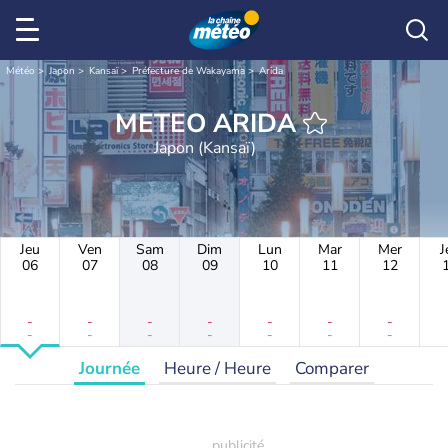
Météo
Japon
Kansaï
Préfecture de Wakayama
Arida
METEO ARIDA
Japon (Kansaï)
Jeu
Ven
Sam
Dim
Lun
Mar
Mer
J
06
07
08
09
10
11
12
-
-
-
-
-
-
-
-
-
-
-
-
-
-
Journée
Heure / Heure
Comparer