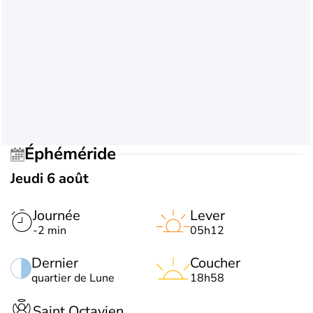
Éphéméride
Jeudi 6 août
Journée
Lever
-2 min
05h12
Dernier
Coucher
quartier de Lune
18h58
Saint Octavien