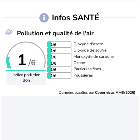
Infos SANTÉ
Pollution et qualité de l'air
Dioxyde d'azote
1
/6
Dioxyde de soufre
1
/6
1
Monoxyde de carbone
1
/6
/6
Ozone
1
/6
Particules fines
1
/6
Indice pollution
Poussières
1
/6
Bon
Données établies par
Copernicus AMS(2026)