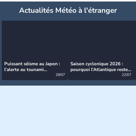
Actualités Météo à l'étranger
Puissant séisme au Japon :
Saison cyclonique 2026 :
l’alerte au tsunami
pourquoi l’Atlantique reste
désormais levée
28/07
très calme à ce stade ?
22/07