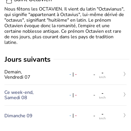
Nous fêtons les OCTAVIEN. Il vient du latin "Octavianus",
qui signifie "appartenant à Octavius", lui-même dérivé de
"octavus", signifiant "huitième" en latin. Le prénom
Octavien évoque donc la romanité, l’empire et une
certaine noblesse antique. Ce prénom Octavien est rare
de nos jours, plus courant dans les pays de tradition
latine.
jours suivants
Demain,
-
-
|
-
-
Vendredi 07
km/h
Ce week-end,
-
-
|
-
-
Samedi 08
km/h
-
-
|
-
Dimanche 09
-
km/h