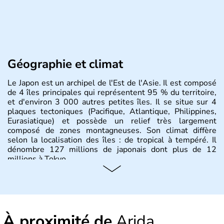
Géographie et climat
Le Japon est un archipel de l'Est de l'Asie. Il est composé
de 4 îles principales qui représentent 95 % du territoire,
et d'environ 3 000 autres petites îles. Il se situe sur 4
plaques tectoniques (Pacifique, Atlantique, Philippines,
Eurasiatique) et possède un relief très largement
composé de zones montagneuses. Son climat diffère
selon la localisation des îles : de tropical à tempéré. Il
dénombre 127 millions de japonais dont plus de 12
millions à Tokyo.
Histoire et administration
Il semblerait que le Japon ait été fondé au VIIe siècle
avant J.C par l'empereur Jimmu. Ce n'est qu'à partir du
À proximité de
Arida
XVIème siècle que le pays commence à s'ouvrir aux