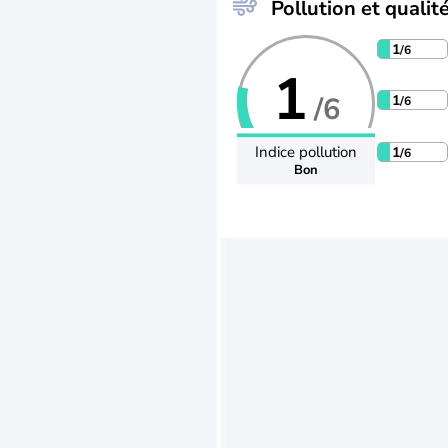
Pollution et qualité
1
/6
1
/6
1
/6
Indice pollution
1
/6
Bon