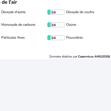
 de l'air
Dioxyde d'azote
Dioxyde de soufre
1
/6
Monoxyde de carbone
Ozone
1
/6
Particules fines
Poussières
1
/6
Données établies par
Copernicus AMS(2026)