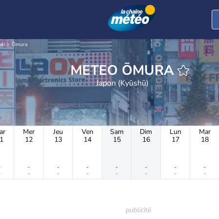
aki
Ōmura
METEO ŌMURA
Japon (Kyūshū)
ar
Mer
Jeu
Ven
Sam
Dim
Lun
Mar
1
12
13
14
15
16
17
18
-
-
-
-
-
-
-
-
-
-
-
-
-
-
-
-