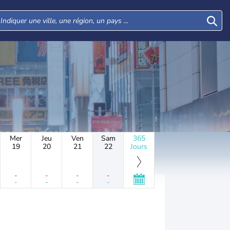
Mer
Jeu
Ven
Sam
365
19
20
21
22
Jours
-
-
-
-
-
-
-
-