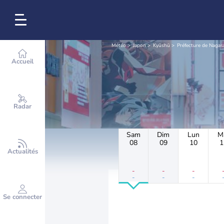
Météo
Japon
Kyūshū
Préfecture de Nagas
Accueil
Radar
Sam
Dim
Lun
M
08
09
10
1
Actualités
-
-
-
-
-
-
Se connecter