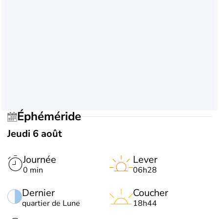
Éphéméride
Jeudi 6 août
Journée
Lever
0 min
06h28
Dernier
Coucher
quartier de Lune
18h44