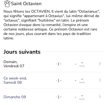
Saint Octavien
Nous fêtons les OCTAVIEN. Il vient du latin "Octavianus",
qui signifie "appartenant à Octavius", lui-même dérivé de
"octavus", signifiant "huitième" en latin. Le prénom
Octavien évoque donc la romanité, l’empire et une
certaine noblesse antique. Ce prénom Octavien est rare
de nos jours, plus courant dans les pays de tradition
latine.
jours suivants
Demain,
-
-
|
-
-
Vendredi 07
km/h
Ce week-end,
-
-
|
-
-
Samedi 08
km/h
-
-
|
-
Dimanche 09
-
km/h