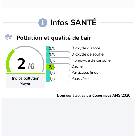
Infos SANTÉ
Pollution et qualité de l'air
Dioxyde d'azote
1
/6
Dioxyde de soufre
1
/6
2
Monoxyde de carbone
1
/6
/6
Ozone
2
/6
Particules fines
1
/6
Indice pollution
Poussières
1
/6
Moyen
Données établies par
Copernicus AMS(2026)