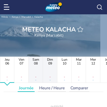
Météo
Kenya
Marsabit
Kalacha
METEO KALACHA
Kenya (Marsabit)
Jeu
Ven
Sam
Dim
Lun
Mar
Mer
J
06
07
08
09
10
11
12
-
-
-
-
-
-
-
-
-
-
-
-
-
-
Journée
Heure / Heure
Comparer