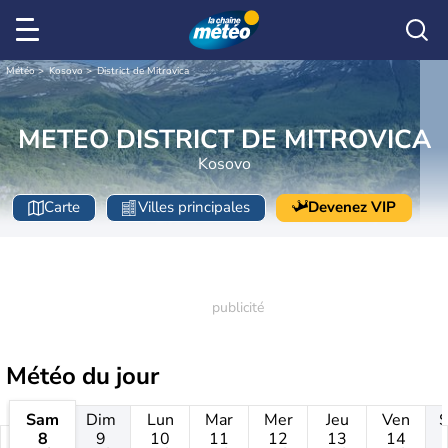
Météo
Kosovo
District de Mitrovica
METEO DISTRICT DE MITROVICA
Kosovo
Carte
Villes principales
Devenez VIP
Météo
du jour
Sam
Dim
Lun
Mar
Mer
Jeu
Ven
8
9
10
11
12
13
14