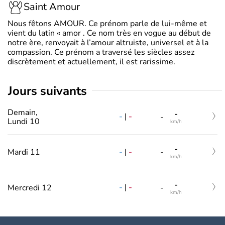
Saint Amour
Nous fêtons AMOUR. Ce prénom parle de lui-même et
vient du latin « amor . Ce nom très en vogue au début de
notre ère, renvoyait à l’amour altruiste, universel et à la
compassion. Ce prénom a traversé les siècles assez
discrètement et actuellement, il est rarissime.
jours suivants
Demain,
-
-
|
-
-
Lundi 10
km/h
-
-
|
-
Mardi 11
-
km/h
-
-
|
-
Mercredi 12
-
km/h