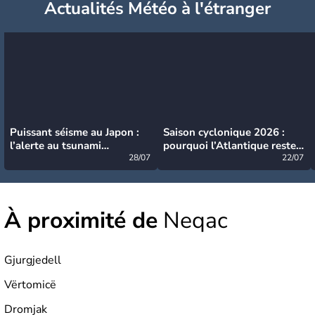
Actualités Météo à l'étranger
Puissant séisme au Japon :
Saison cyclonique 2026 :
l’alerte au tsunami
pourquoi l’Atlantique reste
désormais levée
28/07
très calme à ce stade ?
22/07
À proximité de
Neqac
Gjurgjedell
Vërtomicë
Dromjak