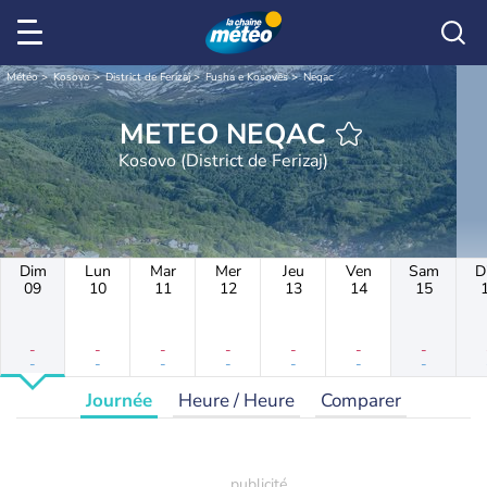
Météo
Kosovo
District de Ferizaj
Fusha e Kosovës
Neqac
METEO NEQAC
Kosovo (District de Ferizaj)
Dim
Lun
Mar
Mer
Jeu
Ven
Sam
D
09
10
11
12
13
14
15
-
-
-
-
-
-
-
-
-
-
-
-
-
-
Journée
Heure / Heure
Comparer