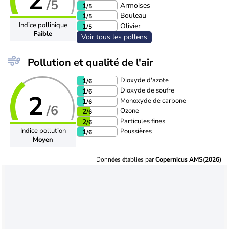
2
/5
Armoises
1
/5
Bouleau
1
/5
Indice pollinique
Olivier
1
/5
Faible
Voir tous les pollens
Pollution et qualité de l'air
Dioxyde d'azote
1
/6
Dioxyde de soufre
1
/6
2
Monoxyde de carbone
1
/6
/6
Ozone
2
/6
Particules fines
2
/6
Indice pollution
Poussières
1
/6
Moyen
Données établies par
Copernicus AMS(2026)