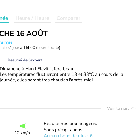
née
Heure / Heure
Comparer
CHE 16 AOÛT
TRICON
mise à jour à
16h00
(heure locale)
Résumé de l’expert
Dimanche à Han i Elezit, il fera beau.
Les températures fluctueront entre 18 et 33°C au cours de la
journée, elles seront très chaudes l'après-midi.
Voir la nuit
Beau temps peu nuageux.
Sans précipitations.
10 km/h
Aucun risque de pluie