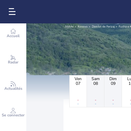
Météo
Kosovo
District de Ferizaj
Fusha e 
Accueil
Radar
Ven
Sam
Dim
L
07
08
09
1
Actualités
-
-
-
-
-
-
Se connecter