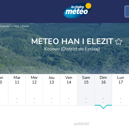
Kosovës
Han i Elezit
METEO HAN I ELEZIT
Kosovo (District de Ferizaj)
un
Mar
Mer
Jeu
Ven
Sam
Dim
Lun
0
11
12
13
14
15
16
17
-
-
-
-
-
-
-
-
-
-
-
-
-
-
-
-