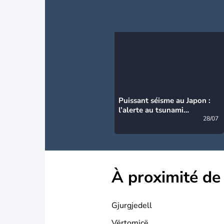
Puissant séisme au Japon :
l’alerte au tsunami
désormais levée
28/07
À proximité de
Gjurgjedell
Vërtomicë