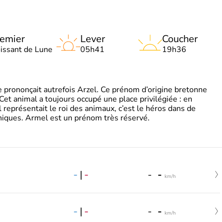
emier
Lever
Coucher
oissant de Lune
05h41
19h36
 prononçait autrefois Arzel. Ce prénom d’origine bretonne
. Cet animal a toujours occupé une place privilégiée : en
représentait le roi des animaux, c’est le héros dans de
ques. Armel est un prénom très réservé.
-
|
-
-
-
km/h
-
|
-
-
-
km/h