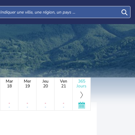
Mar
Mer
Jeu
Ven
365
18
19
20
21
Jours
-
-
-
-
-
-
-
-