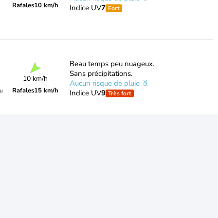
Rafales
10 km/h
Indice UV
7
Fort
Beau temps peu nuageux.
Sans précipitations.
10 km/h
Aucun risque de pluie
Rafales
15 km/h
du
Indice UV
9
Très fort