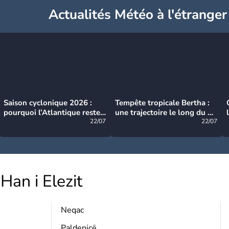
Actualités Météo à l'étranger
Saison cyclonique 2026 :
Tempête tropicale Bertha :
pourquoi l’Atlantique reste
une trajectoire le long du du
très calme à ce stade ?
22/07
littoral américain
22/07
Han i Elezit
Neqac
Paldenicë