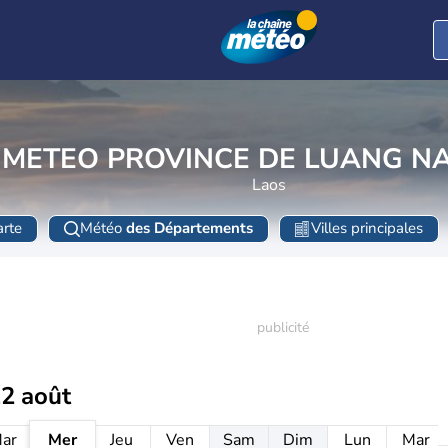
METEO PROVINCE DE LUANG N
Laos
rte
Météo
des Départements
Villes principales
12 août
ar
Mer
Jeu
Ven
Sam
Dim
Lun
Mar