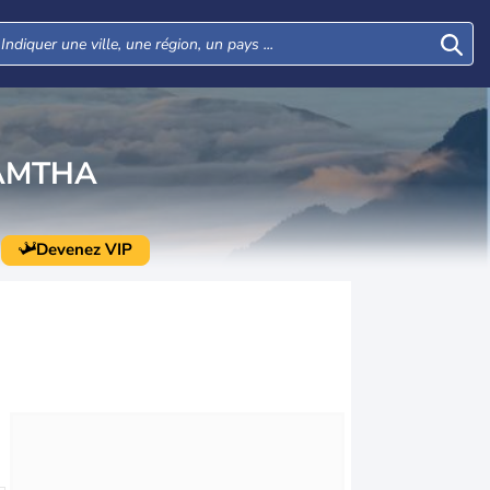
AMTHA
Devenez VIP
Mer
Jeu
Ven
Sam