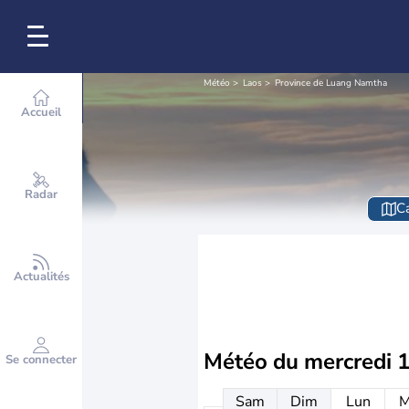
Météo
Laos
Province de Luang Namtha
Accueil
Radar
Ca
Actualités
Météo du
mercredi 
Se connecter
Sam
Dim
Lun
M