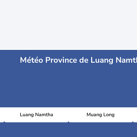
Météo Province de Luang Namt
Luang Namtha
Muang Long