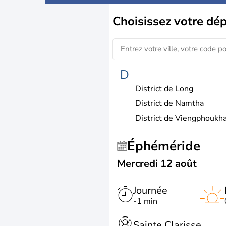
Choisissez
votre dé
D
District de Long
District de Namtha
District de Viengphoukh
Éphéméride
Mercredi 12 août
Journée
-1 min
Sainte Clarisse