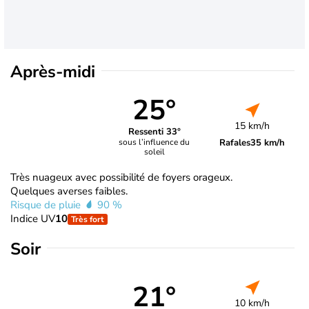
Après-midi
25°
15 km/h
Ressenti 33°
Rafales
35 km/h
sous l’influence du
soleil
Très nuageux avec possibilité de foyers orageux.
Quelques averses faibles.
Risque de pluie
90 %
Indice UV
10
Très fort
Soir
21°
10 km/h