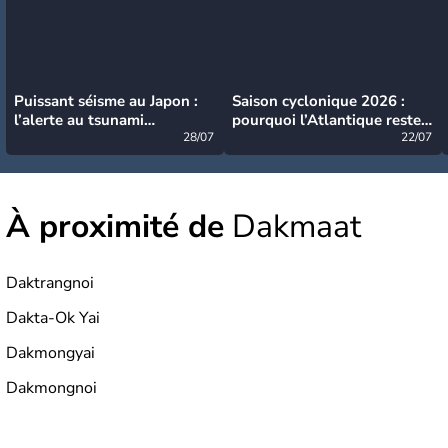
Puissant séisme au Japon :
Saison cyclonique 2026 :
l’alerte au tsunami
pourquoi l’Atlantique reste
désormais levée
28/07
très calme à ce stade ?
22/07
À proximité de
Dakmaat
Daktrangnoi
Dakta-Ok Yai
Dakmongyai
Dakmongnoi