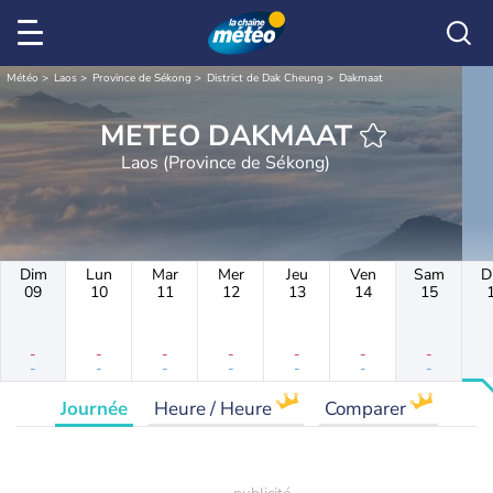
Météo
Laos
Province de Sékong
District de Dak Cheung
Dakmaat
METEO DAKMAAT
Laos (Province de Sékong)
Dim
Lun
Mar
Mer
Jeu
Ven
Sam
D
09
10
11
12
13
14
15
-
-
-
-
-
-
-
-
-
-
-
-
-
-
Journée
Heure / Heure
Comparer