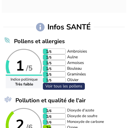
Infos SANTÉ
Pollens et allergies
Ambroisies
1
/5
Aulne
1
/5
1
Armoises
1
/5
/5
Bouleau
1
/5
Graminées
1
/5
Indice pollinique
Olivier
1
/5
Très faible
Voir tous les pollens
Pollution et qualité de l'air
Dioxyde d'azote
1
/6
Dioxyde de soufre
1
/6
2
Monoxyde de carbone
1
/6
/6
Ozone
2
/6