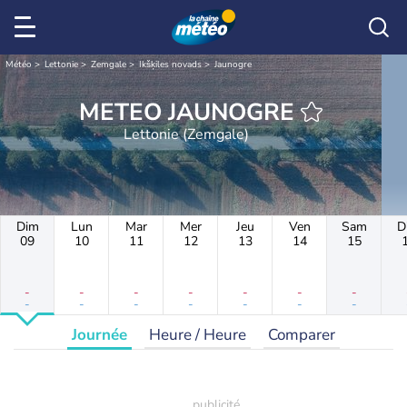
Météo
Lettonie
Zemgale
Ikšķiles novads
Jaunogre
METEO JAUNOGRE
Lettonie (Zemgale)
Dim
Lun
Mar
Mer
Jeu
Ven
Sam
D
09
10
11
12
13
14
15
-
-
-
-
-
-
-
-
-
-
-
-
-
-
Journée
Heure / Heure
Comparer