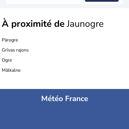
À proximité de
Jaunogre
Pārogre
Grīvas rajons
Ogre
Mālkalne
Météo France