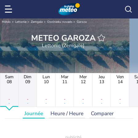
Météo
Lettonie
Zemgale
Ozolnieku novads
Garoza
METEO GAROZA
Lettonie (Zemgale)
Sam
Dim
Lun
Mar
Mer
Jeu
Ven
S
08
09
10
11
12
13
14
-
-
-
-
-
-
-
-
-
-
-
-
-
-
Journée
Heure / Heure
Comparer