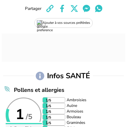
Partager
Ajouter à vos sources préférées
Infos SANTÉ
Pollens et allergies
Ambroisies
1
/5
Aulne
1
/5
1
Armoises
1
/5
/5
Bouleau
1
/5
Graminées
1
/5