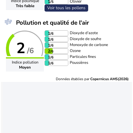
Indice pollinique
Olivier
1
/5
Très faible
Voir tous les pollens
Pollution et qualité de l'air
Dioxyde d'azote
1
/6
Dioxyde de soufre
1
/6
2
Monoxyde de carbone
1
/6
/6
Ozone
2
/6
Particules fines
1
/6
Indice pollution
Poussières
1
/6
Moyen
Données établies par
Copernicus AMS(2026)