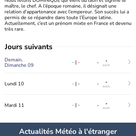
Nous fêtons DOMINIQUE qui vient du latin et signifie le
maître, le chef. A l’époque romaine, il désignait une
relation d’appartenance avec l’empereur. Son succès lui a
permis de se répandre dans toute l’Europe latine.
Actuellement, c’est un prénom mixte en France et devenu
très rare.
jours suivants
Demain,
-
-
|
-
-
Dimanche 09
km/h
-
-
|
-
Lundi 10
-
km/h
-
-
|
-
Mardi 11
-
km/h
Actualités Météo à l'étranger