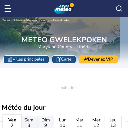
Météo
Libéria
Maryland County
Gwelekpoken
METEO GWELEKPOKEN
Maryland County - Libéria
Villes principales
Carte
Devenez VIP
Météo
du jour
Ven
Sam
Dim
Lun
Mar
Mer
Jeu
7
8
9
10
11
12
13