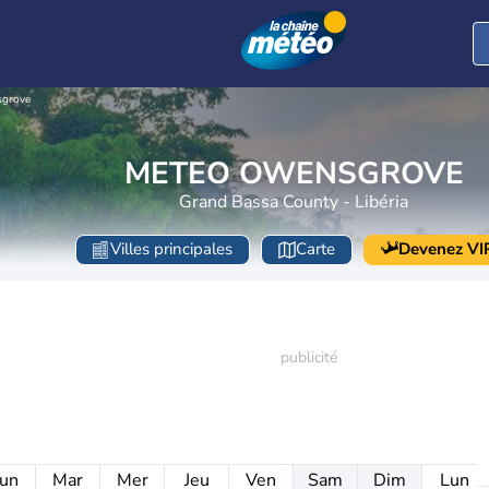
grove
METEO OWENSGROVE
Grand Bassa County - Libéria
Villes principales
Carte
Devenez VI
un
Mar
Mer
Jeu
Ven
Sam
Dim
Lun