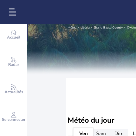
Météo
Libéria
Grand Bassa County
Owens
Accueil
Radar
Actualités
Météo
du jour
Se connecter
Ven
Sam
Dim
L