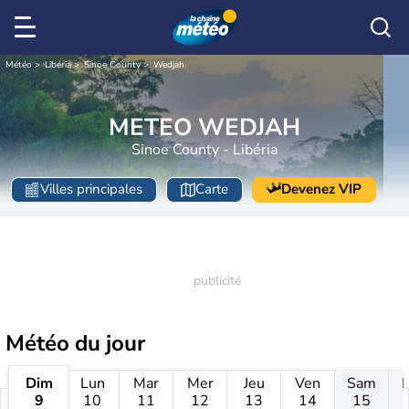
Météo
Libéria
Sinoe County
Wedjah
METEO WEDJAH
Sinoe County - Libéria
Villes principales
Carte
Devenez VIP
Météo
du jour
Dim
Lun
Mar
Mer
Jeu
Ven
Sam
9
10
11
12
13
14
15