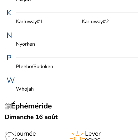
K
Karluway#1
Karluway#2
N
Nyorken
P
Pleebo/Sodoken
W
Whojah
Éphéméride
Dimanche 16 août
Journée
Lever