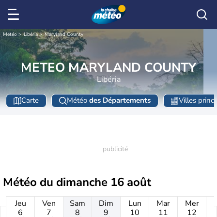
Météo
Libéria
Maryland County
METEO MARYLAND COUNTY
Libéria
Carte
Météo
des Départements
Villes princ
Météo du
dimanche 16 août
Jeu
Ven
Sam
Dim
Lun
Mar
Mer
6
7
8
9
10
11
12