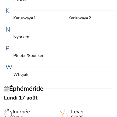
K
Karluway#1
Karluway#2
N
Nyorken
P
Pleebo/Sodoken
W
Whojah
Éphéméride
Lundi 17 août
Journée
Lever