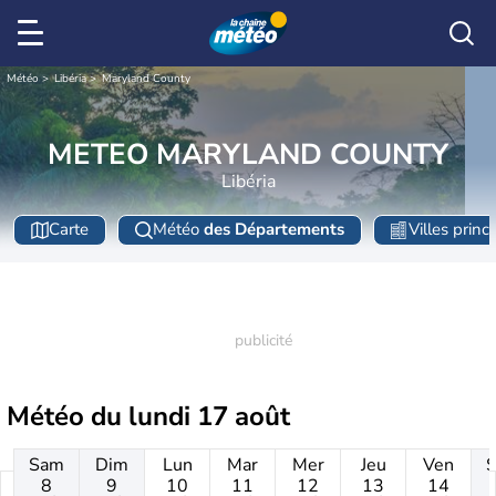
Météo
Libéria
Maryland County
METEO MARYLAND COUNTY
Libéria
Carte
Météo
des Départements
Villes princ
Météo du
lundi 17 août
Sam
Dim
Lun
Mar
Mer
Jeu
Ven
8
9
10
11
12
13
14