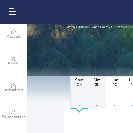
Météo
Libéria
Sinoe County
Greenville
Accueil
Radar
Sam
Dim
Lun
M
08
09
10
1
Actualités
-
-
-
-
-
-
Se connecter