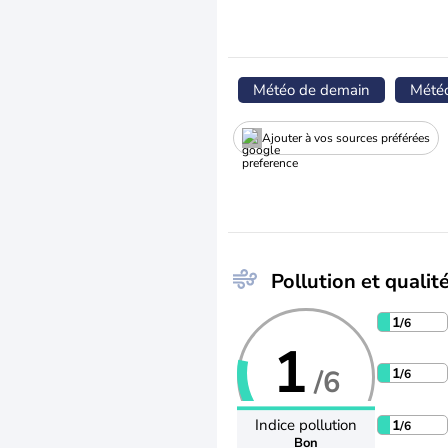
Météo de demain
Mété
Ajouter à vos sources préférées
Pollution et qualité
1
/6
1
/6
1
/6
Indice pollution
1
/6
Bon