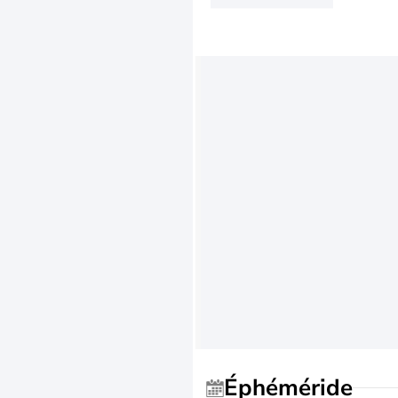
Éphéméride