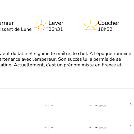
rnier
Lever
Coucher
oissant de Lune
06h31
18h52
t du latin et signifie le maître, le chef. A l’époque romaine,
partenance avec l’empereur. Son succès lui a permis de se
latine. Actuellement, c’est un prénom mixte en France et
-
|
-
-
-
km/h
-
|
-
-
-
km/h