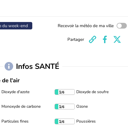
o du week-end
Recevoir la météo de ma ville
Partager
Infos SANTÉ
 de l'air
Dioxyde d'azote
Dioxyde de soufre
1
/6
Monoxyde de carbone
Ozone
1
/6
Particules fines
Poussières
1
/6