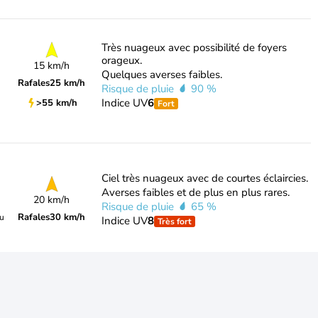
Très nuageux avec possibilité de foyers
orageux.
15 km/h
Quelques averses faibles.
Rafales
25 km/h
Risque de pluie
90 %
Indice UV
6
>55 km/h
Fort
Ciel très nuageux avec de courtes éclaircies.
Averses faibles et de plus en plus rares.
20 km/h
Risque de pluie
65 %
Rafales
30 km/h
du
Indice UV
8
Très fort