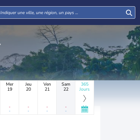
Mer
Jeu
Ven
Sam
365
19
20
21
22
Jours
-
-
-
-
-
-
-
-