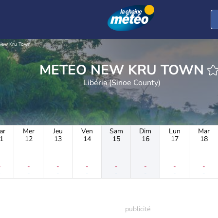
New Kru Town
METEO NEW KRU TOWN
Libéria (Sinoe County)
ar
Mer
Jeu
Ven
Sam
Dim
Lun
Mar
1
12
13
14
15
16
17
18
-
-
-
-
-
-
-
-
-
-
-
-
-
-
-
-