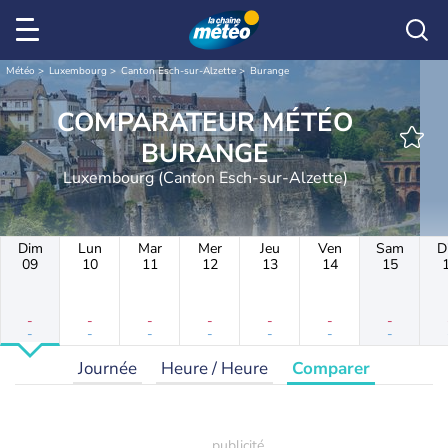
Météo
Luxembourg
Canton Esch-sur-Alzette
Burange
COMPARATEUR MÉTÉO
BURANGE
Luxembourg (Canton Esch-sur-Alzette)
Dim
Lun
Mar
Mer
Jeu
Ven
Sam
D
09
10
11
12
13
14
15
-
-
-
-
-
-
-
-
-
-
-
-
-
-
Journée
Heure / Heure
Comparer