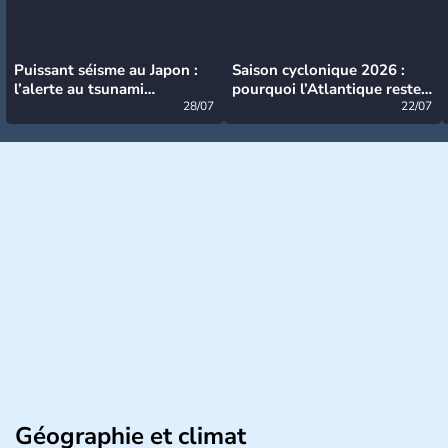
Puissant séisme au Japon :
Saison cyclonique 2026 :
l’alerte au tsunami
pourquoi l’Atlantique reste
désormais levée
28/07
très calme à ce stade ?
22/07
Géographie et climat