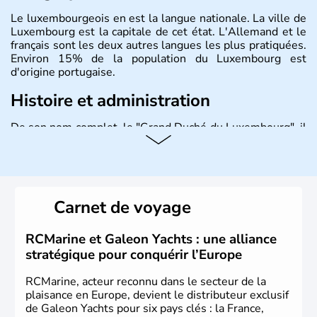
Le luxembourgeois en est la langue nationale. La ville de
Luxembourg est la capitale de cet état. L'Allemand et le
français sont les deux autres langues les plus pratiquées.
Environ 15% de la population du Luxembourg est
d'origine portugaise.
Histoire et administration
De son nom complet, le "Grand Duché du Luxembourg", il
s'agit d'un état de l'Union Européenne situé entre
l'Allemagne, la Belgique et la France. Il compte un peu
plus de 500 000 habitants, appelés Luxembourgeois. Les
celtes, les Romains puis les Francs ont historiquement
peuplé la région. Le Luxembourg est une démocratie
Carnet de voyage
sous forme de monarchie constitutionnelle. Près de la
moitié de la richesse de l'état du Luxembourg provient
des ressources générées par l'activité financière.
RCMarine et Galeon Yachts : une alliance
stratégique pour conquérir l’Europe
RCMarine, acteur reconnu dans le secteur de la
plaisance en Europe, devient le distributeur exclusif
de Galeon Yachts pour six pays clés : la France,