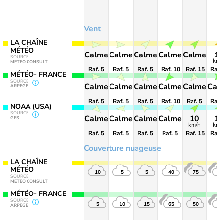
Vent
LA CHAÎNE
MÉTÉO
Calme
Calme
Calme
Calme
Calme
1
SOURCE
km
METEO CONSULT
Raf. 5
Raf. 5
Raf. 5
Raf. 10
Raf. 15
Raf
MÉTÉO- FRANCE
SOURCE
Calme
Calme
Calme
Calme
Calme
Ca
ARPEGE
Raf. 5
Raf. 5
Raf. 5
Raf. 10
Raf. 5
Raf
NOAA (USA)
SOURCE
Calme
Calme
Calme
Calme
10
1
GFS
km/h
km
Raf. 5
Raf. 5
Raf. 5
Raf. 5
Raf. 15
Raf
Couverture nuageuse
LA CHAÎNE
MÉTÉO
10
5
5
40
75
SOURCE
METEO CONSULT
MÉTÉO- FRANCE
SOURCE
5
10
15
65
50
ARPEGE