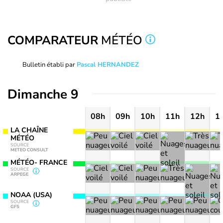
COMPARATEUR
MÉTÉO
Bulletin établi par
Pascal HERNANDEZ
Dimanche 9
08h
09h
10h
11h
12h
1
LA CHAÎNE
MÉTÉO
SOURCE
METEO CONSULT
MÉTÉO- FRANCE
SOURCE
ARPEGE
NOAA (USA)
SOURCE
GFS