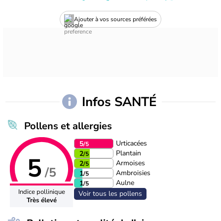
Ajouter à vos sources préférées
Infos SANTÉ
Pollens et allergies
Urticacées
5
/5
Plantain
2
/5
5
Armoises
2
/5
/5
Ambroisies
1
/5
Aulne
1
/5
Indice pollinique
Voir tous les pollens
Très élevé