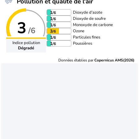
Pollution et qualité de l'air
Dioxyde d'azote
1
/6
Dioxyde de soufre
1
/6
3
Monoxyde de carbone
1
/6
/6
Ozone
3
/6
Particules fines
1
/6
Indice pollution
Poussières
1
/6
Dégradé
Données établies par
Copernicus AMS(2026)