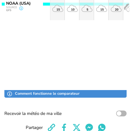
NOAA (USA)
SOURCE
15
10
5
15
20
1
GFS
Comment fonctionne le comparateur
Recevoir la météo de ma ville
Partager