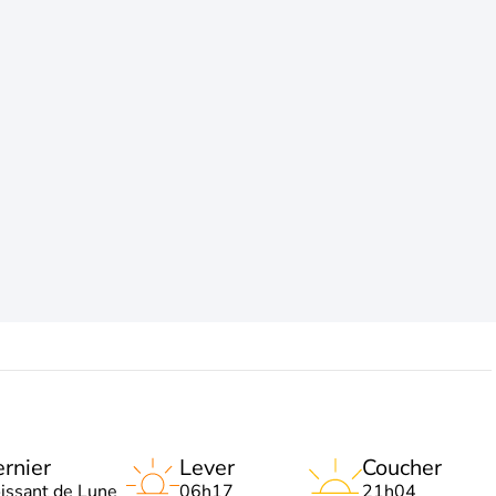
rnier
Lever
Coucher
oissant de Lune
06h17
21h04