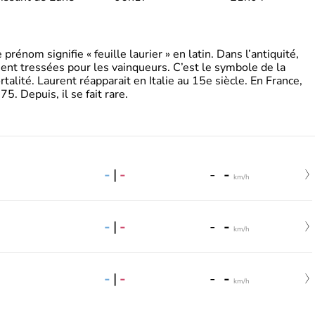
énom signifie « feuille laurier » en latin. Dans l’antiquité,
ient tressées pour les vainqueurs. C’est le symbole de la
rtalité. Laurent réapparait en Italie au 15e siècle. En France,
. Depuis, il se fait rare.
-
|
-
-
-
km/h
-
|
-
-
-
km/h
-
|
-
-
-
km/h