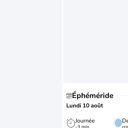
Éphéméride
Lundi 10 août
Journée
De
-3 min
cr