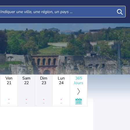
Ven
Sam
Dim
Lun
365
21
22
23
24
Jours
-
-
-
-
-
-
-
-