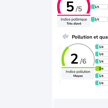
5
/5
1
/5
Indice pollinique
1
/5
Très élevé
Pollution et qual
1
/6
2
1
/6
/6
1
/6
2
/6
Indice pollution
1
Moyen
/6
1
/6