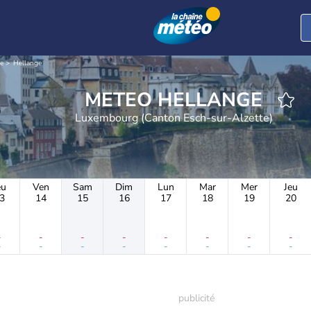
e
Hellange
METEO HELLANGE
Luxembourg (Canton Esch-sur-Alzette)
eu
Ven
Sam
Dim
Lun
Mar
Mer
Jeu
3
14
15
16
17
18
19
20
-
-
-
-
-
-
-
-
-
-
-
-
-
-
-
-