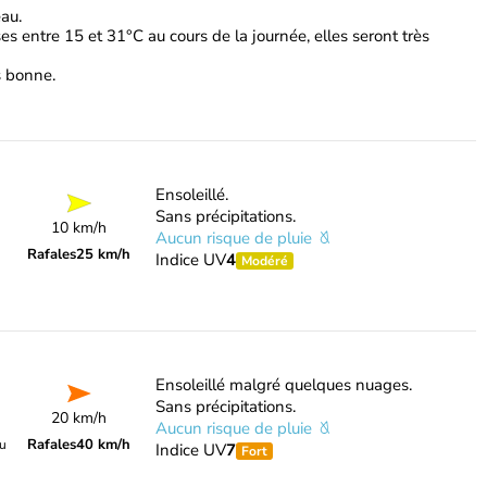
eau.
s entre 15 et 31°C au cours de la journée, elles seront très
ès bonne.
Ensoleillé.
Sans précipitations.
10 km/h
Aucun risque de pluie
Rafales
25 km/h
Indice UV
4
Modéré
Ensoleillé malgré quelques nuages.
Sans précipitations.
20 km/h
Aucun risque de pluie
Rafales
40 km/h
du
Indice UV
7
Fort