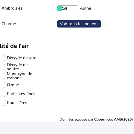
Ambroisies
Aulne
1
/5
Charme
Voir tous les pollens
ité de l'air
Dioxyde d'azote
Dioxyde de
soufre
Monoxyde de
carbone
Ozone
Particules fines
Poussières
Données établies par
Copernicus AMS(2026)