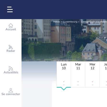
Météo
Luxembourg
Canton Esch-sur-Alzett
Accueil
Radar
Lun
Mar
Mer
J
10
11
12
1
Actualités
-
-
-
-
-
-
Se connecter