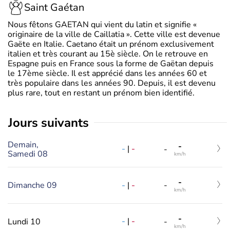
Saint Gaétan
Nous fêtons GAETAN qui vient du latin et signifie «
originaire de la ville de Caillatia ». Cette ville est devenue
Gaëte en Italie. Caetano était un prénom exclusivement
italien et très courant au 15è siècle. On le retrouve en
Espagne puis en France sous la forme de Gaëtan depuis
le 17ème siècle. Il est apprécié dans les années 60 et
très populaire dans les années 90. Depuis, il est devenu
plus rare, tout en restant un prénom bien identifié.
jours suivants
Demain,
-
-
|
-
-
Samedi 08
km/h
-
-
|
-
Dimanche 09
-
km/h
-
-
|
-
Lundi 10
-
km/h