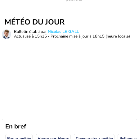
MÉTÉO DU JOUR
Bulletin établi par
Nicolas LE GALL
Actualisé à
15h15
- Prochaine mise à jour à
18h15
(heure locale)
En bref
Radar météo
Heure par Heure
Comparateur météo
Pollens et