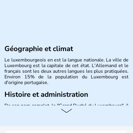
Géographie et climat
Le luxembourgeois en est la langue nationale. La ville de
Luxembourg est la capitale de cet état. L'Allemand et le
français sont les deux autres langues les plus pratiquées.
Environ 15% de la population du Luxembourg est
d'origine portugaise.
Histoire et administration
De son nom complet, le "Grand Duché du Luxembourg", il
s'agit d'un état de l'Union Européenne situé entre
l'Allemagne, la Belgique et la France. Il compte un peu
plus de 500 000 habitants, appelés Luxembourgeois. Les
celtes, les Romains puis les Francs ont historiquement