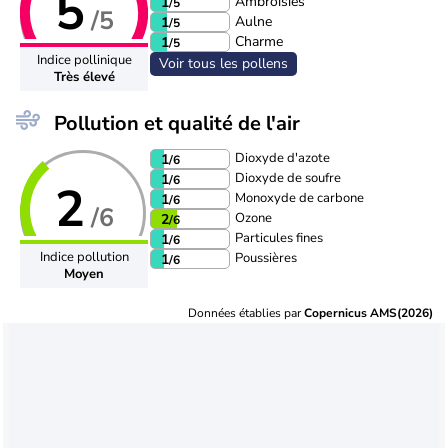
5
Ambroisies
1
/5
/5
Aulne
1
/5
Charme
1
/5
Indice pollinique
Voir tous les pollens
Très élevé
Pollution et qualité de l'air
Dioxyde d'azote
1
/6
Dioxyde de soufre
1
/6
2
Monoxyde de carbone
1
/6
/6
Ozone
2
/6
Particules fines
1
/6
Indice pollution
Poussières
1
/6
Moyen
Données établies par
Copernicus AMS(2026)