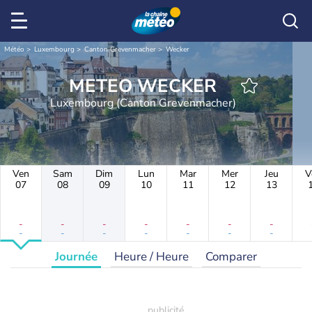
Météo
Luxembourg
Canton Grevenmacher
Wecker
METEO WECKER
Luxembourg (Canton Grevenmacher)
Ven
Sam
Dim
Lun
Mar
Mer
Jeu
V
07
08
09
10
11
12
13
-
-
-
-
-
-
-
-
-
-
-
-
-
-
Journée
Heure / Heure
Comparer