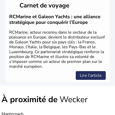
peuplé la région. Le Luxembourg est une démocratie
Carnet de voyage
sous forme de monarchie constitutionnelle. Près de la
moitié de la richesse de l'état du Luxembourg provient
des ressources générées par l'activité financière.
RCMarine et Galeon Yachts : une alliance
stratégique pour conquérir l’Europe
RCMarine, acteur reconnu dans le secteur de la
plaisance en Europe, devient le distributeur exclusif
de Galeon Yachts pour six pays clés : la France,
Monaco, l’Italie, la Belgique, les Pays-Bas et le
Luxembourg. Ce partenariat stratégique renforce la
position de RCMarine et illustre sa volonté de
s’imposer comme un acteur de premier plan sur le
marché européen.
Lire l'article
À proximité de
Wecker
Manternach