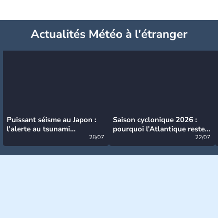
Actualités Météo à l'étranger
Puissant séisme au Japon :
Saison cyclonique 2026 :
l’alerte au tsunami
pourquoi l’Atlantique reste
désormais levée
28/07
très calme à ce stade ?
22/07