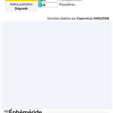
Indice pollution
Poussières
1
/6
Dégradé
Données établies par
Copernicus AMS(2026)
Éphéméride