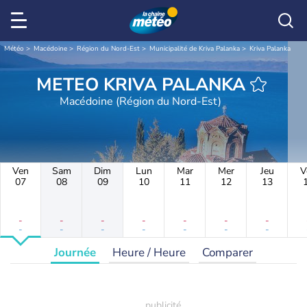
Météo
Macédoine
Région du Nord-Est
Municipalité de Kriva Palanka
Kriva Palanka
METEO KRIVA PALANKA
Macédoine (Région du Nord-Est)
Ven
Sam
Dim
Lun
Mar
Mer
Jeu
V
07
08
09
10
11
12
13
-
-
-
-
-
-
-
-
-
-
-
-
-
-
Journée
Heure / Heure
Comparer