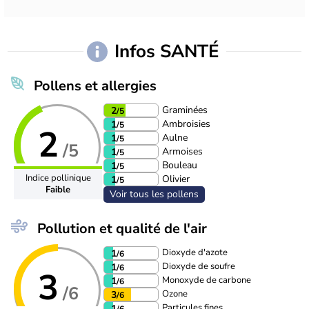
Infos SANTÉ
Pollens et allergies
Graminées
2
/5
Ambroisies
1
/5
2
Aulne
1
/5
/5
Armoises
1
/5
Bouleau
1
/5
Indice pollinique
Olivier
1
/5
Faible
Voir tous les pollens
Pollution et qualité de l'air
Dioxyde d'azote
1
/6
Dioxyde de soufre
1
/6
3
Monoxyde de carbone
1
/6
/6
Ozone
3
/6
Particules fines
1
/6