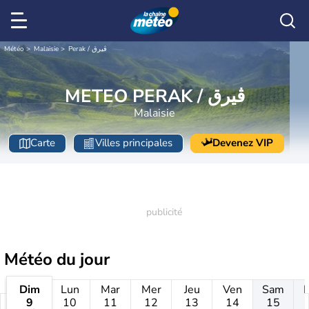
Météo
Malaisie
Perak / ڨيرق
METEO PERAK / ڨيرق
Malaisie
Carte
Villes principales
Devenez VIP
Météo
du jour
Dim
Lun
Mar
Mer
Jeu
Ven
Sam
9
10
11
12
13
14
15