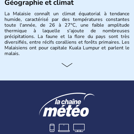
Géographie et climat
La Malaisie connaît un climat équatorial à tendance
humide, caractérisé par des températures constantes
toute l'année, de 26 à 27°C, une faible amplitude
thermique à laquelle s'ajoute de nombreuses
précipitations. La faune et la flore du pays sont très
diversifiés, entre récifs coralliens et forêts primaires. Les
Malaisiens ont pour capitale Kuala Lumpur et parlent le
malais.
Histoire et administration
Situé à 200 km au Nord de l'Equateur, la Malaisie est l'un
des pays les plus importants d'Asiedu Sud-Est. Deux
parties bien distinctes (Occidentale et Orientale)
constituent son territoire. C'est l'un des « tigres » de la
région, passant en quelques années de « pays en voie de
développement » à « pays développé », riche de ses 27
millions d'habitants. La religion dominante est l'Islam.