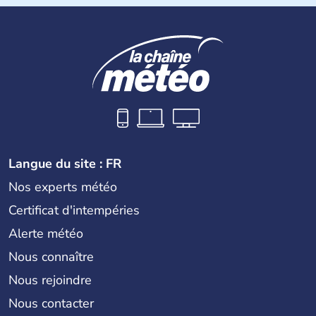
des pays les plus importants d'Asiedu Sud-Est. Deux
parties bien distinctes (Occidentale et Orientale)
constituent son territoire. C'est l'un des « tigres » de la
région, passant en quelques années de « pays en voie de
développement » à « pays développé », riche de ses 27
millions d'habitants. La religion dominante est l'Islam.
Langue du site : FR
Nos experts météo
Certificat d'intempéries
Alerte météo
Nous connaître
Nous rejoindre
Nous contacter