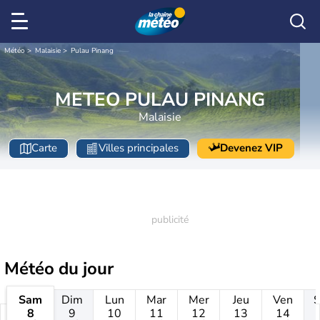
Météo
Malaisie
Pulau Pinang
METEO PULAU PINANG
Malaisie
Carte
Villes principales
Devenez VIP
Météo
du jour
Sam
Dim
Lun
Mar
Mer
Jeu
Ven
8
9
10
11
12
13
14