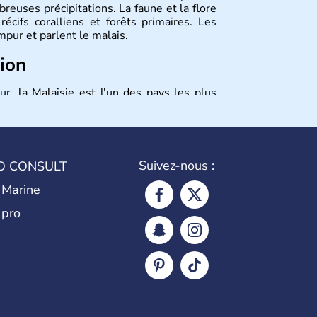
reuses précipitations. La faune et la flore
récifs coralliens et forêts primaires. Les
mpur et parlent le malais.
tion
r, la Malaisie est l'un des pays les plus
parties bien distinctes (Occidentale et
e. C'est l'un des « tigres » de la région,
ays en voie de développement » à « pays
ns d'habitants. La religion dominante est
Suivez-nous :
O CONSULT
 Marine
 pro