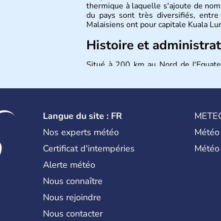
thermique à laquelle s'ajoute de nomb
du pays sont très diversifiés, entre 
Malaisiens ont pour capitale Kuala Lu
Histoire et administra
Situé à 200 km au Nord de l'Equateu
importants d'Asiedu Sud-Est. Deux 
Orientale) constituent son territoir
passant en quelques années de « p
développé », riche de ses 27 millio
l'Islam.
Langue du site : FR
METE
Nos experts météo
Météo
Certificat d'intempéries
Météo
Alerte météo
Nous connaître
Nous rejoindre
Nous contacter