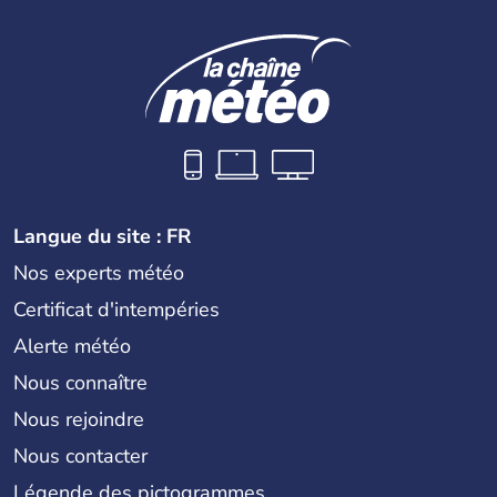
parties bien distinctes (Occidentale et Orientale)
constituent son territoire. C'est l'un des « tigres » de la
région, passant en quelques années de « pays en voie de
développement » à « pays développé », riche de ses 27
millions d'habitants. La religion dominante est l'Islam.
Langue du site : FR
Nos experts météo
Certificat d'intempéries
Alerte météo
Nous connaître
Nous rejoindre
Nous contacter
Légende des pictogrammes